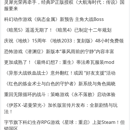
灵犀光荣再牵手，经典IP正版授权《大航海时代：传说》国
服要来
科幻动作游戏《病态金属》新预告 主角大战Boss
《暗黑5》遥遥无期了！《暗黑4》已制定十二年规划
庆祝《地铁》15周年 《地铁2033：复刻版》48小时免费领
恐怖游戏《潜渊症》新版本“暴风雨前的宁静”内容丰富
更加成熟了！《最终幻想7：重生》蒂法希瓦服装mod
《异形大战铁血战士》意外翻红！或因 “好友支援”活动
《红色的炼金术士与白色的守护者》新系统与角色揭晓
重回无限循环的战斗：策略游戏《永不落败》启动体验
《伊苏X -诺曼荣光-》加长版宣传片发布：全新剧情与玩
法！
字节旗下科幻生存RPG游戏《星球：重启》上架Steam！但
锁国区