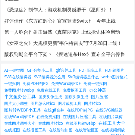
《恐鬼症》制作人：游戏机制灵感源于《巫师3》！
好评佳作《东方红辉心》官宣登陆Switch！今年上线
第一人称合作射击游戏《真菌朋克》上线抢先体验启动
《女巫之火》大规模更新”韦伯格雷夫”于7月28日上线！
版权到期全平台下架？ 《疾速追杀Hex》宣布全平台停售
AI一键抠图
GIF分割小工具
gif合并工具
PDF压缩工具
PDF转图片
SVG在线编辑器
SVG编辑器怎么用
SVG编辑器是什么
webp图片格式
一键抠图
免费PDF转JPG
免费Word转PDF
免费一键抠图
办公神器
免费图片转webp
免费在线工具
免费抠图工具
半文鱼办公工具
图片压缩
国庆头像生成
国旗头像生成
图片大小调整
图片怎么转ico
图片裁剪工具
图片转ico
图片转WEBP小工具
在线gif合并
在线PDF转JPG
在线SVG编辑器
在线图片压缩工具
在线Word转PDF
在线免费抠图
在线图片裁剪
在线工具大全
在线图片调整大小
在线图片转ico
在线图片转webp
在线抠图
在线抠图工具
在线智能扣图
在线智能抠图
在线视频倒放