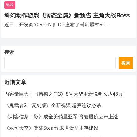
游戏
科幻动作游戏《病态金属》新预告 主角大战Boss
近日，开发商SCREEN JUICE发布了科幻题材Ro…
搜索
搜索
近期文章
内容量巨大！《博德之门3》8号大型更新说明长达48页
《鬼武者2：复刻版》全新视频 超爽连锁必杀
《刺客信条：影》成全美销量亚军 育碧股价应声上涨
《永恒天空》登陆Steam 末世堡垒生存建设