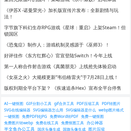
《伊苏X -诺曼荣光-》加长版宣传片发布：全新剧情与玩
法！
字节旗下科幻生存RPG游戏《星球：重启》上架Steam！但
锁国区
《恐鬼症》制作人：游戏机制灵感源于《巫师3》！
好评佳作《东方红辉心》官宣登陆Switch！今年上线
第一人称合作射击游戏《真菌朋克》上线抢先体验启动
《女巫之火》大规模更新”韦伯格雷夫”于7月28日上线！
版权到期全平台下架？ 《疾速追杀Hex》宣布全平台停售
AI一键抠图
GIF分割小工具
gif合并工具
PDF压缩工具
PDF转图片
SVG在线编辑器
SVG编辑器怎么用
SVG编辑器是什么
webp图片格式
一键抠图
免费PDF转JPG
免费Word转PDF
免费一键抠图
办公神器
免费图片转webp
免费在线工具
免费抠图工具
半文鱼办公工具
图片压缩
国庆头像生成
国旗头像生成