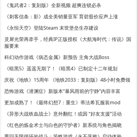
《鬼武者2：复刻版》全新视频 超爽连锁必杀
《刺客信条：影》成全美销量亚军 育碧股价应声上涨
《永恒天空》登陆Steam 末世堡垒生存建设
灵犀光荣再牵手，经典IP正版授权《大航海时代：传说》国
服要来
科幻动作游戏《病态金属》新预告 主角大战Boss
《暗黑5》遥遥无期了！《暗黑4》已制定十二年规划
庆祝《地铁》15周年 《地铁2033：复刻版》48小时免费领
恐怖游戏《潜渊症》新版本“暴风雨前的宁静”内容丰富
更加成熟了！《最终幻想7：重生》蒂法希瓦服装mod
《异形大战铁血战士》意外翻红！或因 “好友支援”活动
《红色的炼金术士与白色的守护者》新系统与角色揭晓
重回无限循环的战斗：策略游戏《永不落败》启动体验