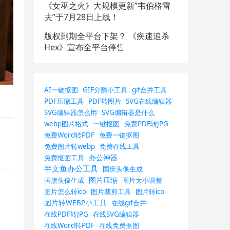
《女巫之火》大规模更新”韦伯格雷
夫”于7月28日上线！
版权到期全平台下架？ 《疾速追杀
Hex》宣布全平台停售
AI一键抠图
GIF分割小工具
gif合并工具
PDF压缩工具
PDF转图片
SVG在线编辑器
SVG编辑器怎么用
SVG编辑器是什么
webp图片格式
一键抠图
免费PDF转JPG
免费Word转PDF
免费一键抠图
免费图片转webp
免费在线工具
办公神器
免费抠图工具
半文鱼办公工具
国庆头像生成
图片压缩
国旗头像生成
图片大小调整
图片怎么转ico
图片裁剪工具
图片转ico
图片转WEBP小工具
在线gif合并
在线PDF转JPG
在线SVG编辑器
在线Word转PDF
在线免费抠图