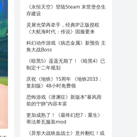
《永恒天空》登陆Steam 末世堡垒生
存建设
灵犀光荣再牵手，经典IP正版授权
《大航海时代：传说》国服要来
科幻动作游戏《病态金属》新预告 主
角大战Boss
《暗黑5》遥遥无期了！《暗黑4》已
制定十二年规划
庆祝《地铁》15周年 《地铁2033：
复刻版》48小时免费领
恐怖游戏《潜渊症》新版本“暴风雨
前的宁静”内容丰富
更加成熟了！《最终幻想7：重生》
蒂法希瓦服装mod
《异形大战铁血战士》意外翻红！或