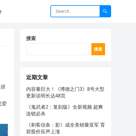
全
搜索
搜索
近期文章
负拯
内容量巨大！《博德之门3》8号大型
义
更新说明长达48页
恋爱
《鬼武者2：复刻版》全新视频 超爽
连锁必杀
《刺客信条：影》成全美销量亚军 育
碧股价应声上涨