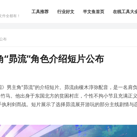
工具推荐
行业好文
半文鱼首页
在线工具大
文件全都有！
公布
“昴流”角色介绍短片公布
龙之国》男主角“昴流”的介绍短片。昴流由榎木淳弥配音，是一名肩
梅竹马。他出身于东国北方的贫困村庄，个性不拘小节且充满正
手执利剑而战。短片展示了选择昴流展开游玩的部分主线剧情与