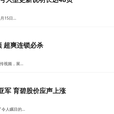
月15日…
 超爽连锁必杀
传视频，展…
亚军 育碧股价应声上涨
了令人瞩目的…