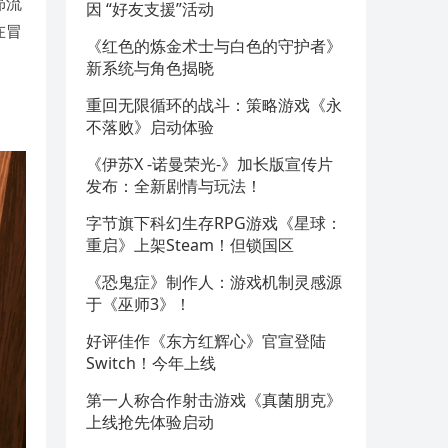
昴流
因 “好友支援”活动
在冒
《红色的炼金术士与白色的守护者》
新系统与角色揭晓
重回无限循环的战斗：策略游戏《永
不落败》启动体验
《伊苏X -诺曼荣光-》加长版宣传片
发布：全新剧情与玩法！
字节旗下科幻生存RPG游戏《星球：
重启》上架Steam！但锁国区
《恐鬼症》制作人：游戏机制灵感源
于《巫师3》！
好评佳作《东方红辉心》官宣登陆
Switch！今年上线
第一人称合作射击游戏《真菌朋克》
上线抢先体验启动