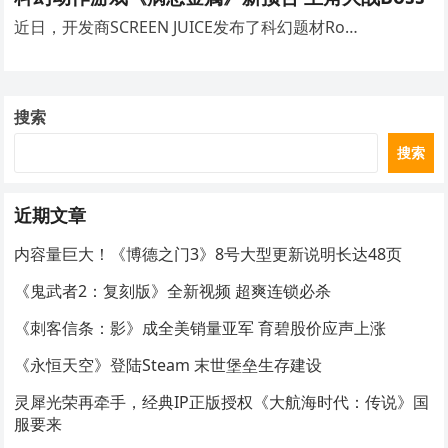
近日，开发商SCREEN JUICE发布了科幻题材Ro…
搜索
搜索
近期文章
内容量巨大！《博德之门3》8号大型更新说明长达48页
《鬼武者2：复刻版》全新视频 超爽连锁必杀
《刺客信条：影》成全美销量亚军 育碧股价应声上涨
《永恒天空》登陆Steam 末世堡垒生存建设
灵犀光荣再牵手，经典IP正版授权《大航海时代：传说》国
服要来