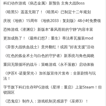
科幻动作游戏《病态金属》新预告 主角大战Boss
《暗黑5》遥遥无期了！《暗黑4》已制定十二年规划
庆祝《地铁》15周年 《地铁2033：复刻版》48小时免费领
恐怖游戏《潜渊症》新版本“暴风雨前的宁静”内容丰富
更加成熟了！《最终幻想7：重生》蒂法希瓦服装mod
《异形大战铁血战士》意外翻红！或因 “好友支援”活动
《红色的炼金术士与白色的守护者》新系统与角色揭晓
重回无限循环的战斗：策略游戏《永不落败》启动体验
《伊苏X -诺曼荣光-》加长版宣传片发布：全新剧情与玩
法！
字节旗下科幻生存RPG游戏《星球：重启》上架Steam！但
锁国区
《恐鬼症》制作人：游戏机制灵感源于《巫师3》！