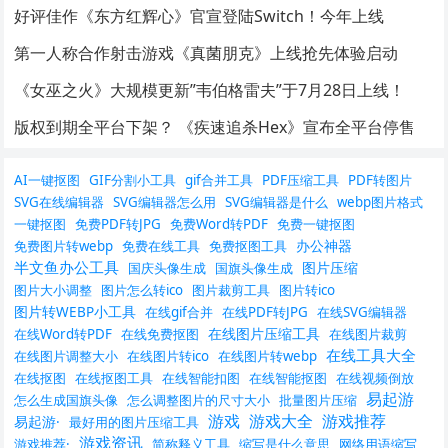
好评佳作《东方红辉心》官宣登陆Switch！今年上线
第一人称合作射击游戏《真菌朋克》上线抢先体验启动
《女巫之火》大规模更新”韦伯格雷夫”于7月28日上线！
版权到期全平台下架？ 《疾速追杀Hex》宣布全平台停售
AI一键抠图
GIF分割小工具
gif合并工具
PDF压缩工具
PDF转图片
SVG在线编辑器
SVG编辑器怎么用
SVG编辑器是什么
webp图片格式
一键抠图
免费PDF转JPG
免费Word转PDF
免费一键抠图
办公神器
免费图片转webp
免费在线工具
免费抠图工具
半文鱼办公工具
图片压缩
国庆头像生成
国旗头像生成
图片大小调整
图片怎么转ico
图片裁剪工具
图片转ico
图片转WEBP小工具
在线gif合并
在线PDF转JPG
在线SVG编辑器
在线图片压缩工具
在线Word转PDF
在线免费抠图
在线图片裁剪
在线工具大全
在线图片调整大小
在线图片转ico
在线图片转webp
在线抠图
在线抠图工具
在线智能扣图
在线智能抠图
在线视频倒放
易起游
怎么生成国旗头像
怎么调整图片的尺寸大小
批量图片压缩
游戏
游戏大全
游戏推荐
易起游·
最好用的图片压缩工具
游戏资讯
游戏推荐·
简称释义工具
缩写是什么意思
网络用语缩写