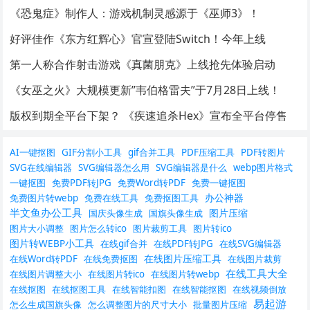
《恐鬼症》制作人：游戏机制灵感源于《巫师3》！
好评佳作《东方红辉心》官宣登陆Switch！今年上线
第一人称合作射击游戏《真菌朋克》上线抢先体验启动
《女巫之火》大规模更新”韦伯格雷夫”于7月28日上线！
版权到期全平台下架？ 《疾速追杀Hex》宣布全平台停售
AI一键抠图
GIF分割小工具
gif合并工具
PDF压缩工具
PDF转图片
SVG在线编辑器
SVG编辑器怎么用
SVG编辑器是什么
webp图片格式
一键抠图
免费PDF转JPG
免费Word转PDF
免费一键抠图
办公神器
免费图片转webp
免费在线工具
免费抠图工具
半文鱼办公工具
图片压缩
国庆头像生成
国旗头像生成
图片大小调整
图片怎么转ico
图片裁剪工具
图片转ico
图片转WEBP小工具
在线gif合并
在线PDF转JPG
在线SVG编辑器
在线图片压缩工具
在线Word转PDF
在线免费抠图
在线图片裁剪
在线工具大全
在线图片调整大小
在线图片转ico
在线图片转webp
在线抠图
在线抠图工具
在线智能扣图
在线智能抠图
在线视频倒放
易起游
怎么生成国旗头像
怎么调整图片的尺寸大小
批量图片压缩