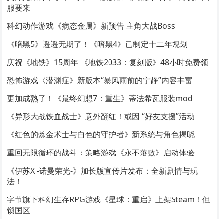
服要来
科幻动作游戏《病态金属》新预告 主角大战Boss
《暗黑5》遥遥无期了！《暗黑4》已制定十二年规划
庆祝《地铁》15周年 《地铁2033：复刻版》48小时免费领
恐怖游戏《潜渊症》新版本“暴风雨前的宁静”内容丰富
更加成熟了！《最终幻想7：重生》蒂法希瓦服装mod
《异形大战铁血战士》意外翻红！或因 “好友支援”活动
《红色的炼金术士与白色的守护者》新系统与角色揭晓
重回无限循环的战斗：策略游戏《永不落败》启动体验
《伊苏X -诺曼荣光-》加长版宣传片发布：全新剧情与玩
法！
字节旗下科幻生存RPG游戏《星球：重启》上架Steam！但
锁国区