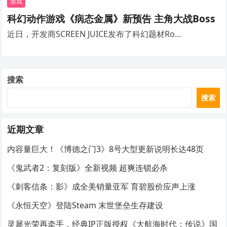
游戏
科幻动作游戏《病态金属》新预告 主角大战Boss
近日，开发商SCREEN JUICE发布了科幻题材Ro…
搜索
搜索
近期文章
内容量巨大！《博德之门3》8号大型更新说明长达48页
《鬼武者2：复刻版》全新视频 超爽连锁必杀
《刺客信条：影》成全美销量亚军 育碧股价应声上涨
《永恒天空》登陆Steam 末世堡垒生存建设
灵犀光荣再牵手，经典IP正版授权《大航海时代：传说》国