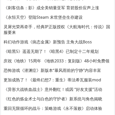
《刺客信条：影》成全美销量亚军 育碧股价应声上涨
《永恒天空》登陆Steam 末世堡垒生存建设
灵犀光荣再牵手，经典IP正版授权《大航海时代：传说》国
服要来
科幻动作游戏《病态金属》新预告 主角大战Boss
《暗黑5》遥遥无期了！《暗黑4》已制定十二年规划
庆祝《地铁》15周年 《地铁2033：复刻版》48小时免费领
恐怖游戏《潜渊症》新版本“暴风雨前的宁静”内容丰富
更加成熟了！《最终幻想7：重生》蒂法希瓦服装mod
《异形大战铁血战士》意外翻红！或因 “好友支援”活动
《红色的炼金术士与白色的守护者》新系统与角色揭晓
重回无限循环的战斗：策略游戏《永不落败》启动体验