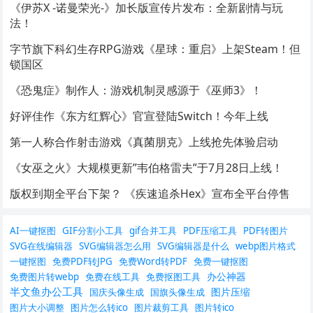
《伊苏X -诺曼荣光-》加长版宣传片发布：全新剧情与玩
法！
字节旗下科幻生存RPG游戏《星球：重启》上架Steam！但
锁国区
《恐鬼症》制作人：游戏机制灵感源于《巫师3》！
好评佳作《东方红辉心》官宣登陆Switch！今年上线
第一人称合作射击游戏《真菌朋克》上线抢先体验启动
《女巫之火》大规模更新”韦伯格雷夫”于7月28日上线！
版权到期全平台下架？ 《疾速追杀Hex》宣布全平台停售
AI一键抠图
GIF分割小工具
gif合并工具
PDF压缩工具
PDF转图片
SVG在线编辑器
SVG编辑器怎么用
SVG编辑器是什么
webp图片格式
一键抠图
免费PDF转JPG
免费Word转PDF
免费一键抠图
办公神器
免费图片转webp
免费在线工具
免费抠图工具
半文鱼办公工具
图片压缩
国庆头像生成
国旗头像生成
图片大小调整
图片怎么转ico
图片裁剪工具
图片转ico