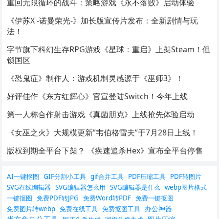
重回无限循环的战斗：策略游戏《永不落败》启动体验
《伊苏X -诺曼荣光-》加长版宣传片发布：全新剧情与玩
法！
字节旗下科幻生存RPG游戏《星球：重启》上架Steam！但
锁国区
《恐鬼症》制作人：游戏机制灵感源于《巫师3》！
好评佳作《东方红辉心》官宣登陆Switch！今年上线
第一人称合作射击游戏《真菌朋克》上线抢先体验启动
《女巫之火》大规模更新”韦伯格雷夫”于7月28日上线！
版权到期全平台下架？ 《疾速追杀Hex》宣布全平台停售
AI一键抠图
GIF分割小工具
gif合并工具
PDF压缩工具
PDF转图片
SVG在线编辑器
SVG编辑器怎么用
SVG编辑器是什么
webp图片格式
一键抠图
免费PDF转JPG
免费Word转PDF
免费一键抠图
办公神器
免费图片转webp
免费在线工具
免费抠图工具