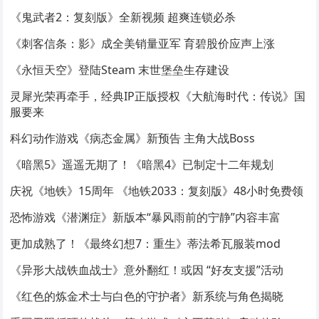
《鬼武者2：复刻版》全新视频 超爽连锁必杀
《刺客信条：影》成全美销量亚军 育碧股价应声上涨
《永恒天空》登陆Steam 末世堡垒生存建设
灵犀光荣再牵手，经典IP正版授权《大航海时代：传说》国
服要来
科幻动作游戏《病态金属》新预告 主角大战Boss
《暗黑5》遥遥无期了！《暗黑4》已制定十二年规划
庆祝《地铁》15周年 《地铁2033：复刻版》48小时免费领
恐怖游戏《潜渊症》新版本“暴风雨前的宁静”内容丰富
更加成熟了！《最终幻想7：重生》蒂法希瓦服装mod
《异形大战铁血战士》意外翻红！或因 “好友支援”活动
《红色的炼金术士与白色的守护者》新系统与角色揭晓