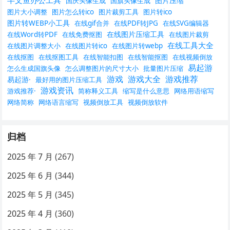
半文鱼办公工具
图片压缩
国庆头像生成
国旗头像生成
图片大小调整
图片怎么转ico
图片裁剪工具
图片转ico
图片转WEBP小工具
在线gif合并
在线PDF转JPG
在线SVG编辑器
在线图片压缩工具
在线Word转PDF
在线免费抠图
在线图片裁剪
在线工具大全
在线图片调整大小
在线图片转ico
在线图片转webp
在线抠图
在线抠图工具
在线智能扣图
在线智能抠图
在线视频倒放
易起游
怎么生成国旗头像
怎么调整图片的尺寸大小
批量图片压缩
游戏
游戏大全
游戏推荐
易起游·
最好用的图片压缩工具
游戏资讯
游戏推荐·
简称释义工具
缩写是什么意思
网络用语缩写
网络简称
网络语言缩写
视频倒放工具
视频倒放软件
归档
2025 年 7 月
(267)
2025 年 6 月
(344)
2025 年 5 月
(345)
2025 年 4 月
(360)