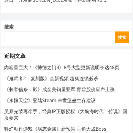
近日，开发商SCREEN JUICE发布了科幻题材Ro…
搜索
搜索
近期文章
内容量巨大！《博德之门3》8号大型更新说明长达48页
《鬼武者2：复刻版》全新视频 超爽连锁必杀
《刺客信条：影》成全美销量亚军 育碧股价应声上涨
《永恒天空》登陆Steam 末世堡垒生存建设
灵犀光荣再牵手，经典IP正版授权《大航海时代：传说》国
服要来
科幻动作游戏《病态金属》新预告 主角大战Boss