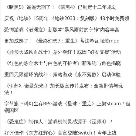
《暗黑5》遥遥无期了！《暗黑4》已制定十二年规划
庆祝《地铁》15周年 《地铁2033：复刻版》48小时免费领
恐怖游戏《潜渊症》新版本“暴风雨前的宁静”内容丰富
更加成熟了！《最终幻想7：重生》蒂法希瓦服装mod
《异形大战铁血战士》意外翻红！或因 “好友支援”活动
《红色的炼金术士与白色的守护者》新系统与角色揭晓
重回无限循环的战斗：策略游戏《永不落败》启动体验
《伊苏X -诺曼荣光-》加长版宣传片发布：全新剧情与玩
法！
字节旗下科幻生存RPG游戏《星球：重启》上架Steam！但
锁国区
《恐鬼症》制作人：游戏机制灵感源于《巫师3》！
好评佳作《东方红辉心》官宣登陆Switch！今年上线