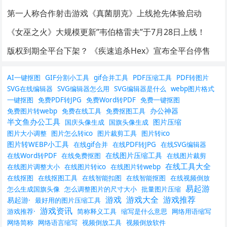
第一人称合作射击游戏《真菌朋克》上线抢先体验启动
《女巫之火》大规模更新”韦伯格雷夫”于7月28日上线！
版权到期全平台下架？ 《疾速追杀Hex》宣布全平台停售
AI一键抠图
GIF分割小工具
gif合并工具
PDF压缩工具
PDF转图片
SVG在线编辑器
SVG编辑器怎么用
SVG编辑器是什么
webp图片格式
一键抠图
免费PDF转JPG
免费Word转PDF
免费一键抠图
办公神器
免费图片转webp
免费在线工具
免费抠图工具
半文鱼办公工具
图片压缩
国庆头像生成
国旗头像生成
图片大小调整
图片怎么转ico
图片裁剪工具
图片转ico
图片转WEBP小工具
在线gif合并
在线PDF转JPG
在线SVG编辑器
在线图片压缩工具
在线Word转PDF
在线免费抠图
在线图片裁剪
在线工具大全
在线图片调整大小
在线图片转ico
在线图片转webp
在线抠图
在线抠图工具
在线智能扣图
在线智能抠图
在线视频倒放
易起游
怎么生成国旗头像
怎么调整图片的尺寸大小
批量图片压缩
游戏
游戏大全
游戏推荐
易起游·
最好用的图片压缩工具
游戏资讯
游戏推荐·
简称释义工具
缩写是什么意思
网络用语缩写
网络简称
网络语言缩写
视频倒放工具
视频倒放软件