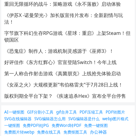
重回无限循环的战斗：策略游戏《永不落败》启动体验
《伊苏X -诺曼荣光-》加长版宣传片发布：全新剧情与玩
法！
字节旗下科幻生存RPG游戏《星球：重启》上架Steam！但
锁国区
《恐鬼症》制作人：游戏机制灵感源于《巫师3》！
好评佳作《东方红辉心》官宣登陆Switch！今年上线
第一人称合作射击游戏《真菌朋克》上线抢先体验启动
《女巫之火》大规模更新”韦伯格雷夫”于7月28日上线！
版权到期全平台下架？ 《疾速追杀Hex》宣布全平台停售
AI一键抠图
GIF分割小工具
gif合并工具
PDF压缩工具
PDF转图片
SVG在线编辑器
SVG编辑器怎么用
SVG编辑器是什么
webp图片格式
一键抠图
免费PDF转JPG
免费Word转PDF
免费一键抠图
办公神器
免费图片转webp
免费在线工具
免费抠图工具