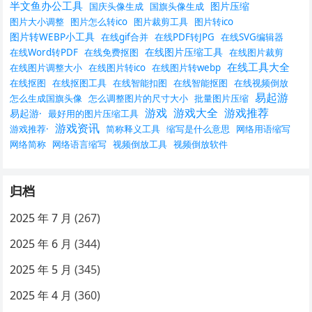
半文鱼办公工具
图片压缩
国庆头像生成
国旗头像生成
图片大小调整
图片怎么转ico
图片裁剪工具
图片转ico
图片转WEBP小工具
在线gif合并
在线PDF转JPG
在线SVG编辑器
在线图片压缩工具
在线Word转PDF
在线免费抠图
在线图片裁剪
在线工具大全
在线图片调整大小
在线图片转ico
在线图片转webp
在线抠图
在线抠图工具
在线智能扣图
在线智能抠图
在线视频倒放
易起游
怎么生成国旗头像
怎么调整图片的尺寸大小
批量图片压缩
游戏
游戏大全
游戏推荐
易起游·
最好用的图片压缩工具
游戏资讯
游戏推荐·
简称释义工具
缩写是什么意思
网络用语缩写
网络简称
网络语言缩写
视频倒放工具
视频倒放软件
归档
2025 年 7 月
(267)
2025 年 6 月
(344)
2025 年 5 月
(345)
2025 年 4 月
(360)