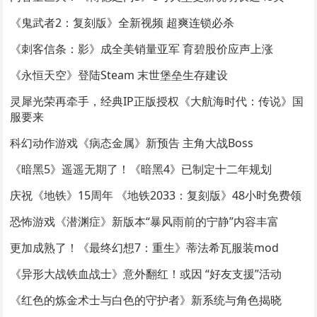
《鬼武者2：复刻版》全新视频 超爽连锁必杀
《刺客信条：影》成全美销量亚军 育碧股价应声上涨
《永恒天空》登陆Steam 末世堡垒生存建设
灵犀光荣再牵手，经典IP正版授权《大航海时代：传说》国
服要来
科幻动作游戏《病态金属》新预告 主角大战Boss
《暗黑5》遥遥无期了！《暗黑4》已制定十二年规划
庆祝《地铁》15周年 《地铁2033：复刻版》48小时免费领
恐怖游戏《潜渊症》新版本“暴风雨前的宁静”内容丰富
更加成熟了！《最终幻想7：重生》蒂法希瓦服装mod
《异形大战铁血战士》意外翻红！或因 “好友支援”活动
《红色的炼金术士与白色的守护者》新系统与角色揭晓