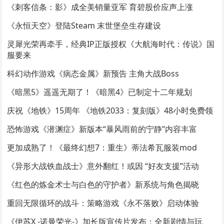
《刺客信条：影》成全美销量亚军 育碧股价应声上涨
《永恒天空》登陆Steam 末世堡垒生存建设
灵犀光荣再牵手，经典IP正版授权《大航海时代：传说》国
服要来
科幻动作游戏《病态金属》新预告 主角大战Boss
《暗黑5》遥遥无期了！《暗黑4》已制定十二年规划
庆祝《地铁》15周年 《地铁2033：复刻版》48小时免费领
恐怖游戏《潜渊症》新版本“暴风雨前的宁静”内容丰富
更加成熟了！《最终幻想7：重生》蒂法希瓦服装mod
《异形大战铁血战士》意外翻红！或因 “好友支援”活动
《红色的炼金术士与白色的守护者》新系统与角色揭晓
重回无限循环的战斗：策略游戏《永不落败》启动体验
《伊苏X -诺曼荣光-》加长版宣传片发布：全新剧情与玩