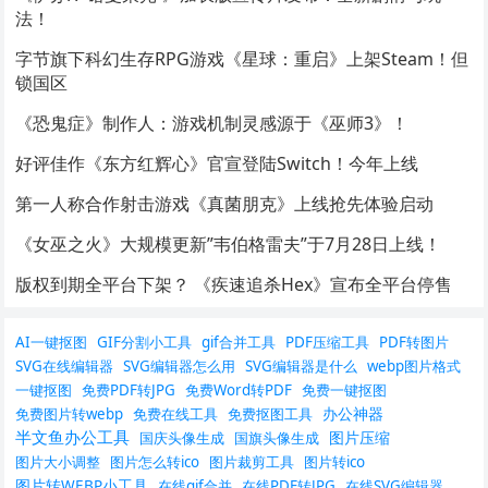
法！
字节旗下科幻生存RPG游戏《星球：重启》上架Steam！但
锁国区
《恐鬼症》制作人：游戏机制灵感源于《巫师3》！
好评佳作《东方红辉心》官宣登陆Switch！今年上线
第一人称合作射击游戏《真菌朋克》上线抢先体验启动
《女巫之火》大规模更新”韦伯格雷夫”于7月28日上线！
版权到期全平台下架？ 《疾速追杀Hex》宣布全平台停售
AI一键抠图
GIF分割小工具
gif合并工具
PDF压缩工具
PDF转图片
SVG在线编辑器
SVG编辑器怎么用
SVG编辑器是什么
webp图片格式
一键抠图
免费PDF转JPG
免费Word转PDF
免费一键抠图
办公神器
免费图片转webp
免费在线工具
免费抠图工具
半文鱼办公工具
图片压缩
国庆头像生成
国旗头像生成
图片大小调整
图片怎么转ico
图片裁剪工具
图片转ico
图片转WEBP小工具
在线gif合并
在线PDF转JPG
在线SVG编辑器