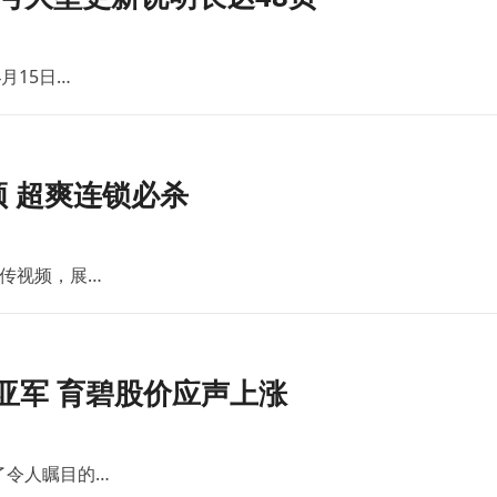
月15日…
 超爽连锁必杀
传视频，展…
亚军 育碧股价应声上涨
了令人瞩目的…