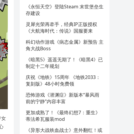
《永恒天空》登陆Steam 末世堡垒生
存建设
灵犀光荣再牵手，经典IP正版授权
《大航海时代：传说》国服要来
科幻动作游戏《病态金属》新预告 主
角大战Boss
《暗黑5》遥遥无期了！《暗黑4》已
制定十二年规划
庆祝《地铁》15周年 《地铁2033：
复刻版》48小时免费领
恐怖游戏《潜渊症》新版本“暴风雨
前的宁静”内容丰富
更加成熟了！《最终幻想7：重生》
带女
蒂法希瓦服装mod
心
《异形大战铁血战士》意外翻红！或