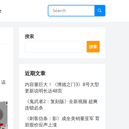
全
搜索
搜索
近期文章
。该
内容量巨大！《博德之门3》8号大型
更新说明长达48页
《鬼武者2：复刻版》全新视频 超爽
连锁必杀
《刺客信条：影》成全美销量亚军 育
碧股价应声上涨