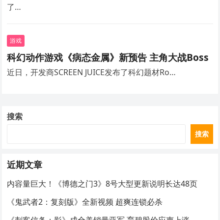
了…
游戏
科幻动作游戏《病态金属》新预告 主角大战Boss
近日，开发商SCREEN JUICE发布了科幻题材Ro…
搜索
搜索
近期文章
内容量巨大！《博德之门3》8号大型更新说明长达48页
《鬼武者2：复刻版》全新视频 超爽连锁必杀
《刺客信条：影》成全美销量亚军 育碧股价应声上涨