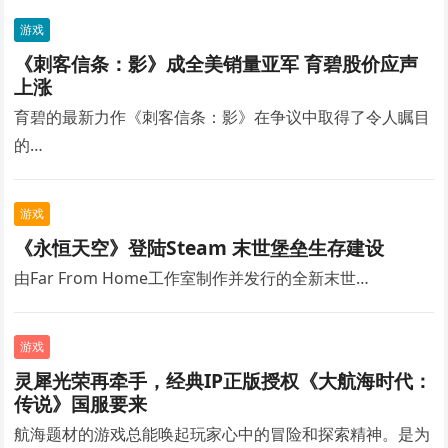
游戏
《刺客信条：影》成全美销量亚军 育碧股价应声
上涨
育碧的最新力作《刺客信条：影》在争议中取得了令人瞩目
的…
游戏
《永恒天空》登陆Steam 末世堡垒生存建设
由Far From Home工作室制作并发行的全新末世…
游戏
灵犀光荣再牵手，经典IP正版授权《大航海时代：
传说》国服要来
航海题材的游戏总能唤起玩家心中的冒险和探索精神。是为