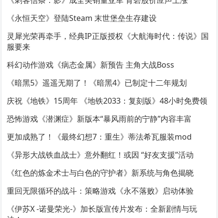
《永恒天空》登陆Steam 末世堡垒生存建设
灵犀光荣再牵手，经典IP正版授权《大航海时代：传说》国
服要来
科幻动作游戏《病态金属》新预告 主角大战Boss
《暗黑5》遥遥无期了！《暗黑4》已制定十二年规划
庆祝《地铁》15周年 《地铁2033：复刻版》48小时免费领
恐怖游戏《潜渊症》新版本“暴风雨前的宁静”内容丰富
更加成熟了！《最终幻想7：重生》蒂法希瓦服装mod
《异形大战铁血战士》意外翻红！或因 “好友支援”活动
《红色的炼金术士与白色的守护者》新系统与角色揭晓
重回无限循环的战斗：策略游戏《永不落败》启动体验
《伊苏X -诺曼荣光-》加长版宣传片发布：全新剧情与玩