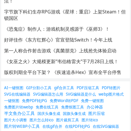
法！
字节旗下科幻生存RPG游戏《星球：重启》上架Steam！但
锁国区
《恐鬼症》制作人：游戏机制灵感源于《巫师3》！
好评佳作《东方红辉心》官宣登陆Switch！今年上线
第一人称合作射击游戏《真菌朋克》上线抢先体验启动
《女巫之火》大规模更新”韦伯格雷夫”于7月28日上线！
版权到期全平台下架？ 《疾速追杀Hex》宣布全平台停售
AI一键抠图
GIF分割小工具
gif合并工具
PDF压缩工具
PDF转图片
SVG在线编辑器
SVG编辑器怎么用
SVG编辑器是什么
webp图片格式
一键抠图
免费PDF转JPG
免费Word转PDF
免费一键抠图
办公神器
免费图片转webp
免费在线工具
免费抠图工具
半文鱼办公工具
图片压缩
国庆头像生成
国旗头像生成
图片大小调整
图片怎么转ico
图片裁剪工具
图片转ico
图片转WEBP小工具
在线gif合并
在线PDF转JPG
在线SVG编辑器