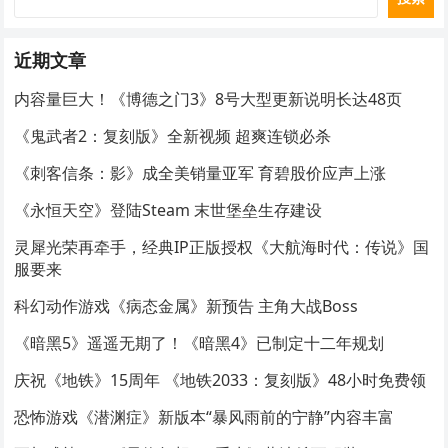
近期文章
内容量巨大！《博德之门3》8号大型更新说明长达48页
《鬼武者2：复刻版》全新视频 超爽连锁必杀
《刺客信条：影》成全美销量亚军 育碧股价应声上涨
《永恒天空》登陆Steam 末世堡垒生存建设
灵犀光荣再牵手，经典IP正版授权《大航海时代：传说》国
服要来
科幻动作游戏《病态金属》新预告 主角大战Boss
《暗黑5》遥遥无期了！《暗黑4》已制定十二年规划
庆祝《地铁》15周年 《地铁2033：复刻版》48小时免费领
恐怖游戏《潜渊症》新版本“暴风雨前的宁静”内容丰富