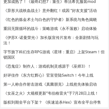
更加成熟了！《最终幻想7：重生》蒂法希瓦服装mod
《异形大战铁血战士》意外翻红！或因 “好友支援”活动
《红色的炼金术士与白色的守护者》新系统与角色揭晓
重回无限循环的战斗：策略游戏《永不落败》启动体验
《伊苏X -诺曼荣光-》加长版宣传片发布：全新剧情与玩
法！
字节旗下科幻生存RPG游戏《星球：重启》上架Steam！但
锁国区
《恐鬼症》制作人：游戏机制灵感源于《巫师3》！
好评佳作《东方红辉心》官宣登陆Switch！今年上线
第一人称合作射击游戏《真菌朋克》上线抢先体验启动
《女巫之火》大规模更新”韦伯格雷夫”于7月28日上线！
版权到期全平台下架？ 《疾速追杀Hex》宣布全平台停售