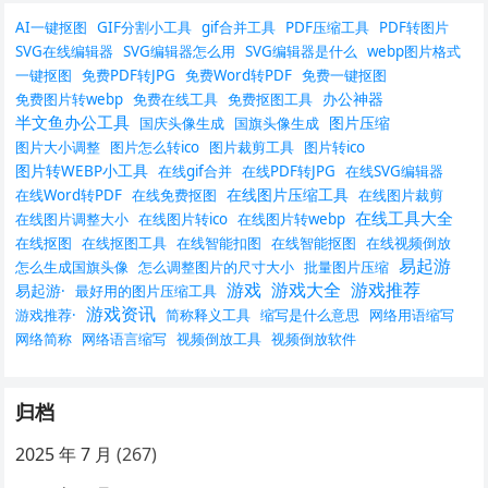
AI一键抠图
GIF分割小工具
gif合并工具
PDF压缩工具
PDF转图片
SVG在线编辑器
SVG编辑器怎么用
SVG编辑器是什么
webp图片格式
一键抠图
免费PDF转JPG
免费Word转PDF
免费一键抠图
办公神器
免费图片转webp
免费在线工具
免费抠图工具
半文鱼办公工具
图片压缩
国庆头像生成
国旗头像生成
图片大小调整
图片怎么转ico
图片裁剪工具
图片转ico
图片转WEBP小工具
在线gif合并
在线PDF转JPG
在线SVG编辑器
在线图片压缩工具
在线Word转PDF
在线免费抠图
在线图片裁剪
在线工具大全
在线图片调整大小
在线图片转ico
在线图片转webp
在线抠图
在线抠图工具
在线智能扣图
在线智能抠图
在线视频倒放
易起游
怎么生成国旗头像
怎么调整图片的尺寸大小
批量图片压缩
游戏
游戏大全
游戏推荐
易起游·
最好用的图片压缩工具
游戏资讯
游戏推荐·
简称释义工具
缩写是什么意思
网络用语缩写
网络简称
网络语言缩写
视频倒放工具
视频倒放软件
归档
2025 年 7 月
(267)