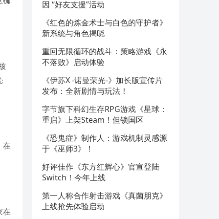
意枷
因 “好友支援”活动
《红色的炼金术士与白色的守护者》
新系统与角色揭晓
重回无限循环的战斗：策略游戏《永
不落败》启动体验
核
亮
《伊苏X -诺曼荣光-》加长版宣传片
发布：全新剧情与玩法！
字节旗下科幻生存RPG游戏《星球：
重启》上架Steam！但锁国区
《恐鬼症》制作人：游戏机制灵感源
，在
于《巫师3》！
好评佳作《东方红辉心》官宣登陆
Switch！今年上线
第一人称合作射击游戏《真菌朋克》
上线抢先体验启动
家在