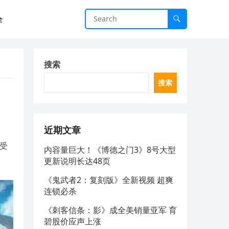
全
搜索
搜索
近期文章
受
内容量巨大！《博德之门3》8号大型
更新说明长达48页
《鬼武者2：复刻版》全新视频 超爽
连锁必杀
《刺客信条：影》成全美销量亚军 育
碧股价应声上涨