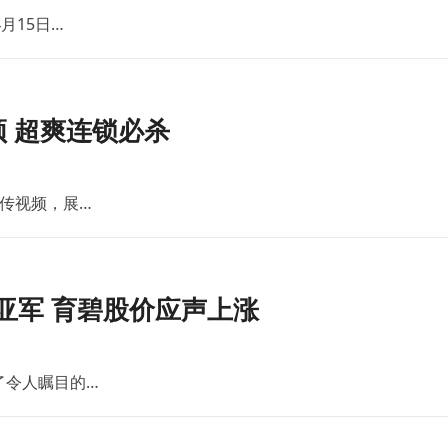
月15日…
 超爽连锁必杀
传视频，展…
亚军 育碧股价应声上涨
了令人瞩目的…