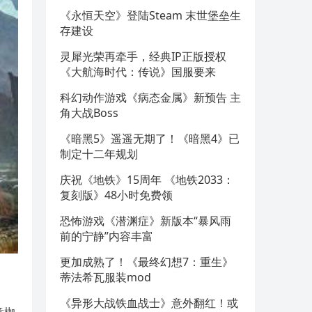
《永恒天空》登陆Steam 末世堡垒生
存建设
灵犀光荣再牵手，经典IP正版授权
《大航海时代：传说》国服要来
科幻动作游戏《病态金属》新预告 主
角大战Boss
《暗黑5》遥遥无期了！《暗黑4》已
制定十二年规划
庆祝《地铁》15周年 《地铁2033：
复刻版》48小时免费领
恐怖游戏《潜渊症》新版本“暴风雨
前的宁静”内容丰富
更加成熟了！《最终幻想7：重生》
蒂法希瓦服装mod
《异形大战铁血战士》意外翻红！或