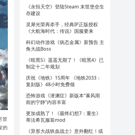
《永恒天空》登陆Steam 末世堡垒生
存建设
灵犀光荣再牵手，经典IP正版授权
《大航海时代：传说》国服要来
科幻动作游戏《病态金属》新预告 主
角大战Boss
《暗黑5》遥遥无期了！《暗黑4》已
制定十二年规划
庆祝《地铁》15周年 《地铁2033：
复刻版》48小时免费领
恐怖游戏《潜渊症》新版本“暴风雨
前的宁静”内容丰富
更加成熟了！《最终幻想7：重生》
尽管
蒂法希瓦服装mod
发的
《异形大战铁血战士》意外翻红！或