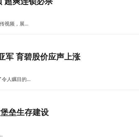
 超爽连锁必杀
传视频，展…
亚军 育碧股价应声上涨
了令人瞩目的…
世堡垒生存建设
…