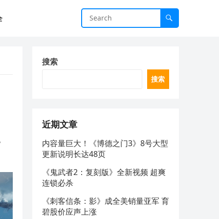
全
搜索
搜索
近期文章
。
内容量巨大！《博德之门3》8号大型
更新说明长达48页
《鬼武者2：复刻版》全新视频 超爽
连锁必杀
《刺客信条：影》成全美销量亚军 育
碧股价应声上涨