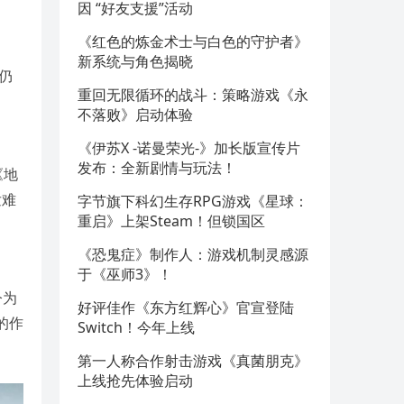
因 “好友支援”活动
《红色的炼金术士与白色的守护者》
新系统与角色揭晓
目仍
重回无限循环的战斗：策略游戏《永
不落败》启动体验
《伊苏X -诺曼荣光-》加长版宣传片
发布：全新剧情与玩法！
《地
发难
字节旗下科幻生存RPG游戏《星球：
重启》上架Steam！但锁国区
《恐鬼症》制作人：游戏机制灵感源
于《巫师3》！
今为
好评佳作《东方红辉心》官宣登陆
的作
Switch！今年上线
第一人称合作射击游戏《真菌朋克》
上线抢先体验启动