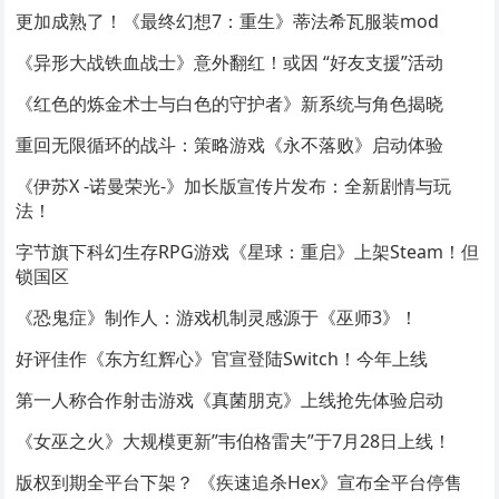
更加成熟了！《最终幻想7：重生》蒂法希瓦服装mod
《异形大战铁血战士》意外翻红！或因 “好友支援”活动
《红色的炼金术士与白色的守护者》新系统与角色揭晓
重回无限循环的战斗：策略游戏《永不落败》启动体验
《伊苏X -诺曼荣光-》加长版宣传片发布：全新剧情与玩
法！
字节旗下科幻生存RPG游戏《星球：重启》上架Steam！但
锁国区
《恐鬼症》制作人：游戏机制灵感源于《巫师3》！
好评佳作《东方红辉心》官宣登陆Switch！今年上线
第一人称合作射击游戏《真菌朋克》上线抢先体验启动
《女巫之火》大规模更新”韦伯格雷夫”于7月28日上线！
版权到期全平台下架？ 《疾速追杀Hex》宣布全平台停售