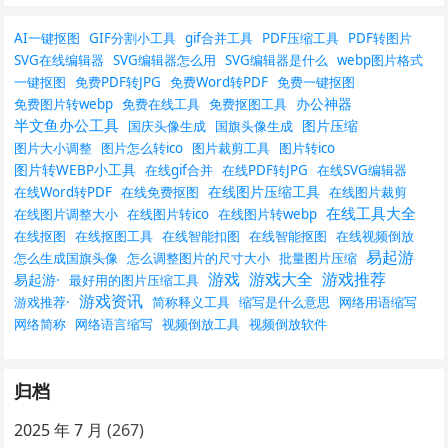
AI一键抠图
GIF分割小工具
gif合并工具
PDF压缩工具
PDF转图片
SVG在线编辑器
SVG编辑器怎么用
SVG编辑器是什么
webp图片格式
一键抠图
免费PDF转JPG
免费Word转PDF
免费一键抠图
办公神器
免费图片转webp
免费在线工具
免费抠图工具
半文鱼办公工具
图片压缩
国庆头像生成
国旗头像生成
图片大小调整
图片怎么转ico
图片裁剪工具
图片转ico
图片转WEBP小工具
在线gif合并
在线PDF转JPG
在线SVG编辑器
在线图片压缩工具
在线Word转PDF
在线免费抠图
在线图片裁剪
在线工具大全
在线图片调整大小
在线图片转ico
在线图片转webp
在线抠图
在线抠图工具
在线智能扣图
在线智能抠图
在线视频倒放
易起游
怎么生成国旗头像
怎么调整图片的尺寸大小
批量图片压缩
游戏
游戏大全
游戏推荐
易起游·
最好用的图片压缩工具
游戏资讯
游戏推荐·
简称释义工具
缩写是什么意思
网络用语缩写
网络简称
网络语言缩写
视频倒放工具
视频倒放软件
归档
2025 年 7 月
(267)