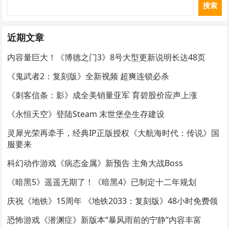
搜索
近期文章
内容量巨大！《博德之门3》8号大型更新说明长达48页
《鬼武者2：复刻版》全新视频 超爽连锁必杀
《刺客信条：影》成全美销量亚军 育碧股价应声上涨
《永恒天空》登陆Steam 末世堡垒生存建设
灵犀光荣再牵手，经典IP正版授权《大航海时代：传说》国
服要来
科幻动作游戏《病态金属》新预告 主角大战Boss
《暗黑5》遥遥无期了！《暗黑4》已制定十二年规划
庆祝《地铁》15周年 《地铁2033：复刻版》48小时免费领
恐怖游戏《潜渊症》新版本“暴风雨前的宁静”内容丰富