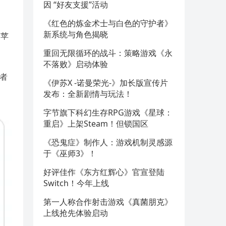
因 “好友支援”活动
《红色的炼金术士与白色的守护者》
新系统与角色揭晓
令苹
重回无限循环的战斗：策略游戏《永
不落败》启动体验
发者
《伊苏X -诺曼荣光-》加长版宣传片
发布：全新剧情与玩法！
字节旗下科幻生存RPG游戏《星球：
重启》上架Steam！但锁国区
《恐鬼症》制作人：游戏机制灵感源
于《巫师3》！
好评佳作《东方红辉心》官宣登陆
Switch！今年上线
第一人称合作射击游戏《真菌朋克》
上线抢先体验启动