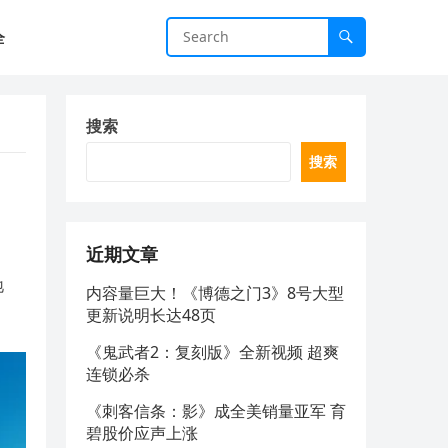
全
搜索
搜索
近期文章
地
内容量巨大！《博德之门3》8号大型
更新说明长达48页
《鬼武者2：复刻版》全新视频 超爽
连锁必杀
《刺客信条：影》成全美销量亚军 育
碧股价应声上涨