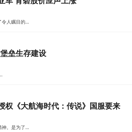
亚军 育碧股价应声上涨
了令人瞩目的…
世堡垒生存建设
…
版授权《大航海时代：传说》国服要来
精神。是为了…