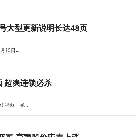
号大型更新说明长达48页
月15日…
 超爽连锁必杀
传视频，展…