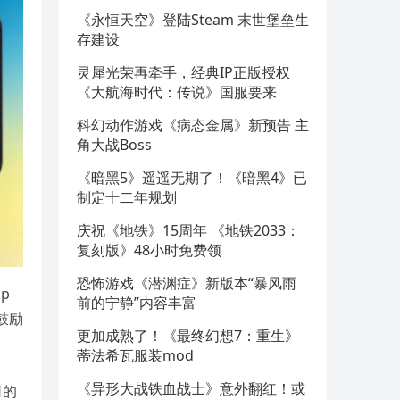
《永恒天空》登陆Steam 末世堡垒生
存建设
灵犀光荣再牵手，经典IP正版授权
《大航海时代：传说》国服要来
科幻动作游戏《病态金属》新预告 主
角大战Boss
《暗黑5》遥遥无期了！《暗黑4》已
制定十二年规划
庆祝《地铁》15周年 《地铁2033：
复刻版》48小时免费领
恐怖游戏《潜渊症》新版本“暴风雨
p
前的宁静”内容丰富
鼓励
更加成熟了！《最终幻想7：重生》
蒂法希瓦服装mod
《异形大战铁血战士》意外翻红！或
司的