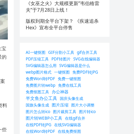
《女巫之火》大规模更新”韦伯格雷
夫”于7月28日上线！
版权到期全平台下架？ 《疾速追杀
Hex》宣布全平台停售
性宝
AI一键抠图
GIF分割小工具
gif合并工具
景的
PDF压缩工具
PDF转图片
SVG在线编辑器
SVG编辑器怎么用
SVG编辑器是什么
webp图片格式
一键抠图
免费PDF转JPG
免费Word转PDF
免费一键抠图
方案
免费图片转webp
免费在线工具
办公神器
免费抠图工具
半文鱼办公工具
国庆头像生成
资料
图片压缩
国旗头像生成
图片大小调整
图片怎么转ico
图片裁剪工具
图片转ico
图片转WEBP小工具
在线gif合并
在线PDF转JPG
在线SVG编辑器
一些
在线Word转PDF
在线免费抠图