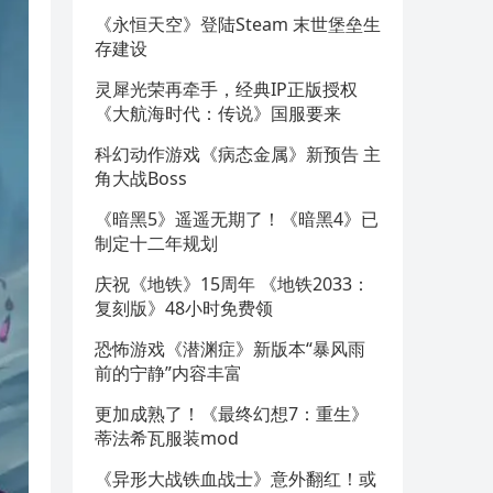
《永恒天空》登陆Steam 末世堡垒生
存建设
灵犀光荣再牵手，经典IP正版授权
《大航海时代：传说》国服要来
科幻动作游戏《病态金属》新预告 主
角大战Boss
《暗黑5》遥遥无期了！《暗黑4》已
制定十二年规划
庆祝《地铁》15周年 《地铁2033：
复刻版》48小时免费领
恐怖游戏《潜渊症》新版本“暴风雨
前的宁静”内容丰富
更加成熟了！《最终幻想7：重生》
蒂法希瓦服装mod
《异形大战铁血战士》意外翻红！或