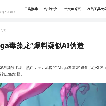
工具推荐
行业好文
半文鱼首页
在线工具大
文件全都有！
I伪造
ega毒藻龙”爆料疑似AI伪造
爆料频频出现。然而，最近流传的“Mega毒藻龙”进化形态引发
成的虚假情报。