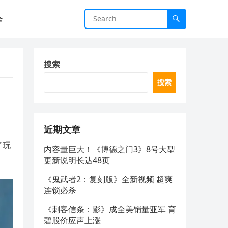
全
搜索
搜索
近期文章
了玩
内容量巨大！《博德之门3》8号大型
更新说明长达48页
《鬼武者2：复刻版》全新视频 超爽
连锁必杀
《刺客信条：影》成全美销量亚军 育
碧股价应声上涨