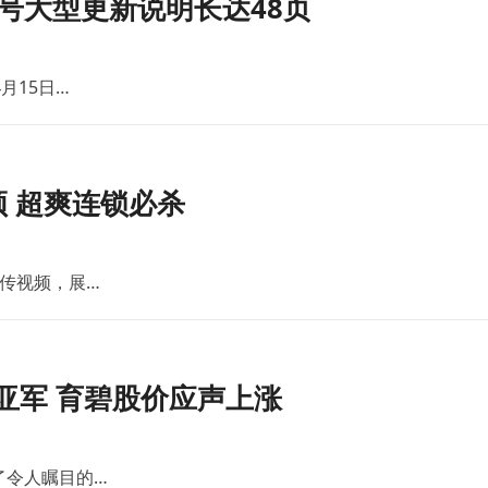
号大型更新说明长达48页
月15日…
 超爽连锁必杀
传视频，展…
亚军 育碧股价应声上涨
了令人瞩目的…