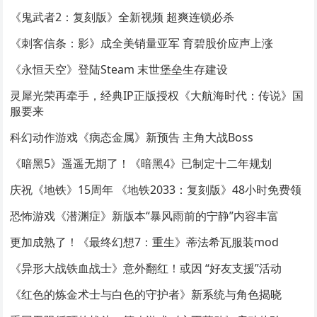
《鬼武者2：复刻版》全新视频 超爽连锁必杀
《刺客信条：影》成全美销量亚军 育碧股价应声上涨
《永恒天空》登陆Steam 末世堡垒生存建设
灵犀光荣再牵手，经典IP正版授权《大航海时代：传说》国
服要来
科幻动作游戏《病态金属》新预告 主角大战Boss
《暗黑5》遥遥无期了！《暗黑4》已制定十二年规划
庆祝《地铁》15周年 《地铁2033：复刻版》48小时免费领
恐怖游戏《潜渊症》新版本“暴风雨前的宁静”内容丰富
更加成熟了！《最终幻想7：重生》蒂法希瓦服装mod
《异形大战铁血战士》意外翻红！或因 “好友支援”活动
《红色的炼金术士与白色的守护者》新系统与角色揭晓