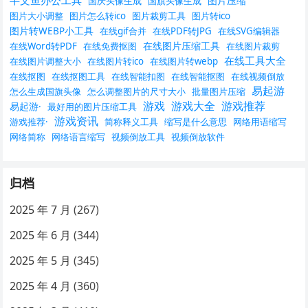
半文鱼办公工具
图片压缩
国庆头像生成
国旗头像生成
图片大小调整
图片怎么转ico
图片裁剪工具
图片转ico
图片转WEBP小工具
在线gif合并
在线PDF转JPG
在线SVG编辑器
在线图片压缩工具
在线Word转PDF
在线免费抠图
在线图片裁剪
在线工具大全
在线图片调整大小
在线图片转ico
在线图片转webp
在线抠图
在线抠图工具
在线智能扣图
在线智能抠图
在线视频倒放
易起游
怎么生成国旗头像
怎么调整图片的尺寸大小
批量图片压缩
游戏
游戏大全
游戏推荐
易起游·
最好用的图片压缩工具
游戏资讯
游戏推荐·
简称释义工具
缩写是什么意思
网络用语缩写
网络简称
网络语言缩写
视频倒放工具
视频倒放软件
归档
2025 年 7 月
(267)
2025 年 6 月
(344)
2025 年 5 月
(345)
2025 年 4 月
(360)