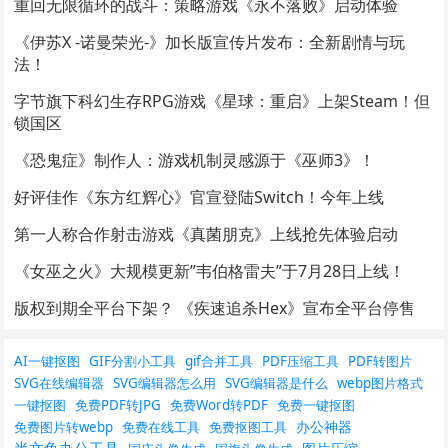
重回无限循环的战斗：策略游戏《永不落败》启动体验
《伊苏X -诺曼荣光-》加长版宣传片发布：全新剧情与玩
法！
字节旗下科幻生存RPG游戏《星球：重启》上架Steam！但
锁国区
《恐鬼症》制作人：游戏机制灵感源于《巫师3》！
好评佳作《东方红辉心》官宣登陆Switch！今年上线
第一人称合作射击游戏《真菌朋克》上线抢先体验启动
《女巫之火》大规模更新”韦伯格雷夫”于7月28日上线！
版权到期全平台下架？ 《疾速追杀Hex》宣布全平台停售
AI一键抠图
GIF分割小工具
gif合并工具
PDF压缩工具
PDF转图片
SVG在线编辑器
SVG编辑器怎么用
SVG编辑器是什么
webp图片格式
一键抠图
免费PDF转JPG
免费Word转PDF
免费一键抠图
办公神器
免费图片转webp
免费在线工具
免费抠图工具