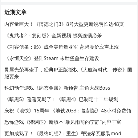
近期文章
内容量巨大！《博德之门3》8号大型更新说明长达48页
《鬼武者2：复刻版》全新视频 超爽连锁必杀
《刺客信条：影》成全美销量亚军 育碧股价应声上涨
《永恒天空》登陆Steam 末世堡垒生存建设
灵犀光荣再牵手，经典IP正版授权《大航海时代：传说》国
服要来
科幻动作游戏《病态金属》新预告 主角大战Boss
《暗黑5》遥遥无期了！《暗黑4》已制定十二年规划
庆祝《地铁》15周年 《地铁2033：复刻版》48小时免费领
恐怖游戏《潜渊症》新版本“暴风雨前的宁静”内容丰富
更加成熟了！《最终幻想7：重生》蒂法希瓦服装mod