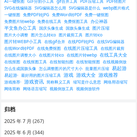
AI一键抠图
GIF分割小工具
gif合并工具
PDF压缩工具
PDF转图片
SVG在线编辑器
SVG编辑器怎么用
SVG编辑器是什么
webp图片格式
一键抠图
免费PDF转JPG
免费Word转PDF
免费一键抠图
办公神器
免费图片转webp
免费在线工具
免费抠图工具
半文鱼办公工具
图片压缩
国庆头像生成
国旗头像生成
图片大小调整
图片怎么转ico
图片裁剪工具
图片转ico
图片转WEBP小工具
在线gif合并
在线PDF转JPG
在线SVG编辑器
在线图片压缩工具
在线Word转PDF
在线免费抠图
在线图片裁剪
在线工具大全
在线图片调整大小
在线图片转ico
在线图片转webp
在线抠图
在线抠图工具
在线智能扣图
在线智能抠图
在线视频倒放
易起游
怎么生成国旗头像
怎么调整图片的尺寸大小
批量图片压缩
游戏
游戏大全
游戏推荐
易起游·
最好用的图片压缩工具
游戏资讯
游戏推荐·
简称释义工具
缩写是什么意思
网络用语缩写
网络简称
网络语言缩写
视频倒放工具
视频倒放软件
归档
2025 年 7 月
(267)
2025 年 6 月
(344)