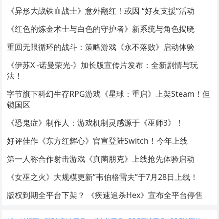
《异形大战铁血战士》意外翻红！或因 “好友支援”活动
《红色的炼金术士与白色的守护者》新系统与角色揭晓
重回无限循环的战斗：策略游戏《永不落败》启动体验
《伊苏X -诺曼荣光-》加长版宣传片发布：全新剧情与玩
法！
字节旗下科幻生存RPG游戏《星球：重启》上架Steam！但
锁国区
《恐鬼症》制作人：游戏机制灵感源于《巫师3》！
好评佳作《东方红辉心》官宣登陆Switch！今年上线
第一人称合作射击游戏《真菌朋克》上线抢先体验启动
《女巫之火》大规模更新”韦伯格雷夫”于7月28日上线！
版权到期全平台下架？ 《疾速追杀Hex》宣布全平台停售