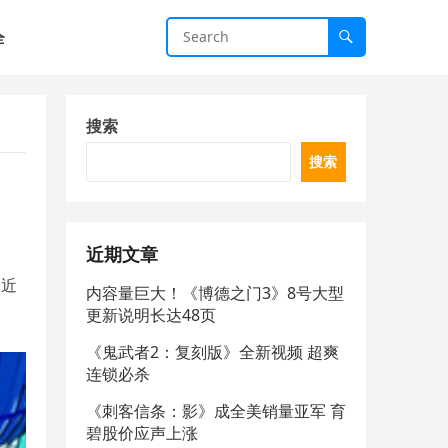
全
搜索
搜索
近期文章
。近
内容量巨大！《博德之门3》8号大型
更新说明长达48页
《鬼武者2：复刻版》全新视频 超爽
连锁必杀
《刺客信条：影》成全美销量亚军 育
碧股价应声上涨