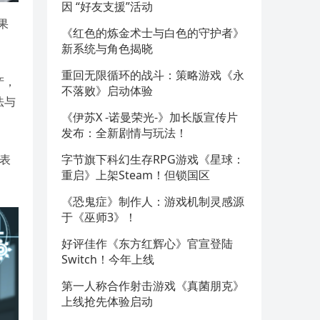
因 “好友支援”活动
果
《红色的炼金术士与白色的守护者》
新系统与角色揭晓
重回无限循环的战斗：策略游戏《永
产，
不落败》启动体验
法与
《伊苏X -诺曼荣光-》加长版宣传片
发布：全新剧情与玩法！
，表
字节旗下科幻生存RPG游戏《星球：
重启》上架Steam！但锁国区
《恐鬼症》制作人：游戏机制灵感源
于《巫师3》！
好评佳作《东方红辉心》官宣登陆
Switch！今年上线
第一人称合作射击游戏《真菌朋克》
上线抢先体验启动