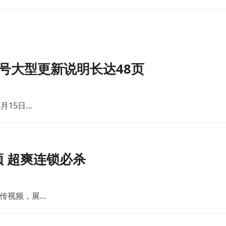
号大型更新说明长达48页
月15日…
 超爽连锁必杀
传视频，展…