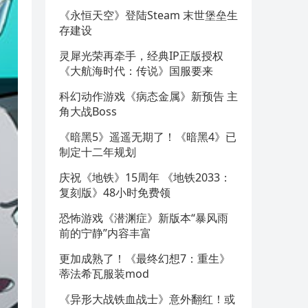
《永恒天空》登陆Steam 末世堡垒生
存建设
灵犀光荣再牵手，经典IP正版授权
《大航海时代：传说》国服要来
科幻动作游戏《病态金属》新预告 主
角大战Boss
《暗黑5》遥遥无期了！《暗黑4》已
制定十二年规划
庆祝《地铁》15周年 《地铁2033：
复刻版》48小时免费领
恐怖游戏《潜渊症》新版本“暴风雨
前的宁静”内容丰富
更加成熟了！《最终幻想7：重生》
蒂法希瓦服装mod
《异形大战铁血战士》意外翻红！或