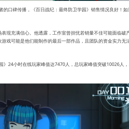
持者的口碑传播，《百日战纪：最终防卫学园》销售情况良好！如
场表现充满信心。他透露，工作室曾担忧若销量不佳可能面临破
款游戏可能是他们能制作的最后一部作品，且团队的资金实力无
园》24小时在线玩家峰值达7470人，总玩家峰值突破10026人