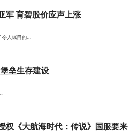
亚军 育碧股价应声上涨
了令人瞩目的…
世堡垒生存建设
…
版授权《大航海时代：传说》国服要来