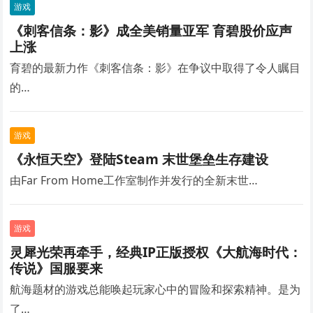
游戏
《刺客信条：影》成全美销量亚军 育碧股价应声
上涨
育碧的最新力作《刺客信条：影》在争议中取得了令人瞩目
的…
游戏
《永恒天空》登陆Steam 末世堡垒生存建设
由Far From Home工作室制作并发行的全新末世…
游戏
灵犀光荣再牵手，经典IP正版授权《大航海时代：
传说》国服要来
航海题材的游戏总能唤起玩家心中的冒险和探索精神。是为
了…