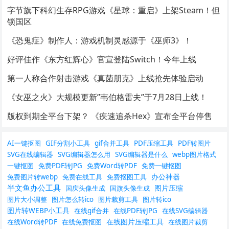
字节旗下科幻生存RPG游戏《星球：重启》上架Steam！但
锁国区
《恐鬼症》制作人：游戏机制灵感源于《巫师3》！
好评佳作《东方红辉心》官宣登陆Switch！今年上线
第一人称合作射击游戏《真菌朋克》上线抢先体验启动
《女巫之火》大规模更新”韦伯格雷夫”于7月28日上线！
版权到期全平台下架？ 《疾速追杀Hex》宣布全平台停售
AI一键抠图
GIF分割小工具
gif合并工具
PDF压缩工具
PDF转图片
SVG在线编辑器
SVG编辑器怎么用
SVG编辑器是什么
webp图片格式
一键抠图
免费PDF转JPG
免费Word转PDF
免费一键抠图
办公神器
免费图片转webp
免费在线工具
免费抠图工具
半文鱼办公工具
图片压缩
国庆头像生成
国旗头像生成
图片大小调整
图片怎么转ico
图片裁剪工具
图片转ico
图片转WEBP小工具
在线gif合并
在线PDF转JPG
在线SVG编辑器
在线图片压缩工具
在线Word转PDF
在线免费抠图
在线图片裁剪