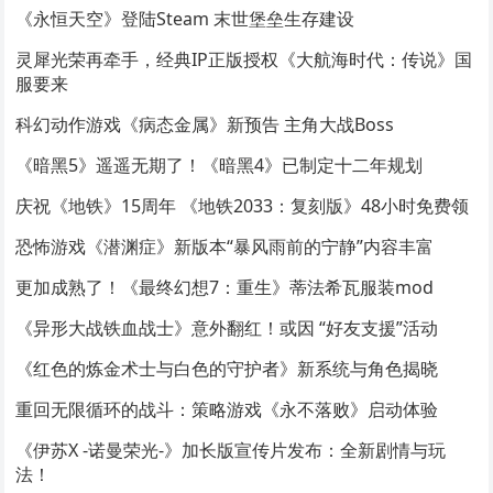
《永恒天空》登陆Steam 末世堡垒生存建设
灵犀光荣再牵手，经典IP正版授权《大航海时代：传说》国
服要来
科幻动作游戏《病态金属》新预告 主角大战Boss
《暗黑5》遥遥无期了！《暗黑4》已制定十二年规划
庆祝《地铁》15周年 《地铁2033：复刻版》48小时免费领
恐怖游戏《潜渊症》新版本“暴风雨前的宁静”内容丰富
更加成熟了！《最终幻想7：重生》蒂法希瓦服装mod
《异形大战铁血战士》意外翻红！或因 “好友支援”活动
《红色的炼金术士与白色的守护者》新系统与角色揭晓
重回无限循环的战斗：策略游戏《永不落败》启动体验
《伊苏X -诺曼荣光-》加长版宣传片发布：全新剧情与玩
法！