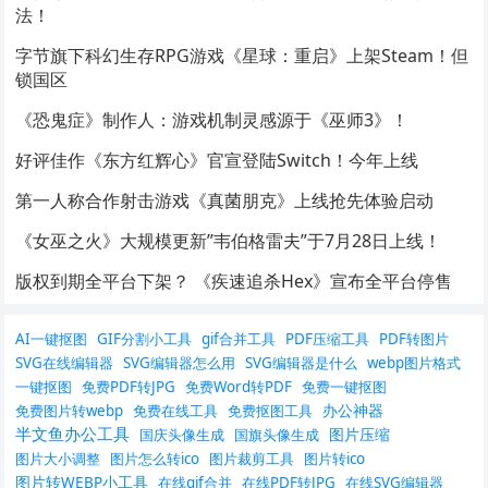
法！
字节旗下科幻生存RPG游戏《星球：重启》上架Steam！但
锁国区
《恐鬼症》制作人：游戏机制灵感源于《巫师3》！
好评佳作《东方红辉心》官宣登陆Switch！今年上线
第一人称合作射击游戏《真菌朋克》上线抢先体验启动
《女巫之火》大规模更新”韦伯格雷夫”于7月28日上线！
版权到期全平台下架？ 《疾速追杀Hex》宣布全平台停售
AI一键抠图
GIF分割小工具
gif合并工具
PDF压缩工具
PDF转图片
SVG在线编辑器
SVG编辑器怎么用
SVG编辑器是什么
webp图片格式
一键抠图
免费PDF转JPG
免费Word转PDF
免费一键抠图
办公神器
免费图片转webp
免费在线工具
免费抠图工具
半文鱼办公工具
图片压缩
国庆头像生成
国旗头像生成
图片大小调整
图片怎么转ico
图片裁剪工具
图片转ico
图片转WEBP小工具
在线gif合并
在线PDF转JPG
在线SVG编辑器