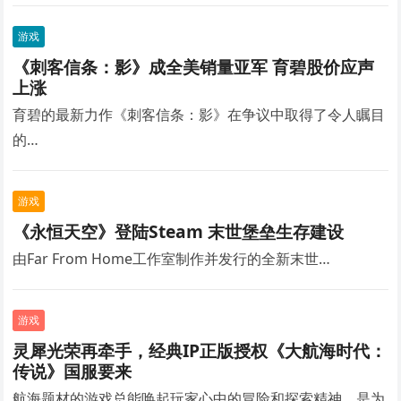
游戏
《刺客信条：影》成全美销量亚军 育碧股价应声
上涨
育碧的最新力作《刺客信条：影》在争议中取得了令人瞩目
的…
游戏
《永恒天空》登陆Steam 末世堡垒生存建设
由Far From Home工作室制作并发行的全新末世…
游戏
灵犀光荣再牵手，经典IP正版授权《大航海时代：
传说》国服要来
航海题材的游戏总能唤起玩家心中的冒险和探索精神。是为