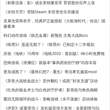
《刺客信条：影》成全美销量亚军 育碧股价应声上涨
《永恒天空》登陆Steam 末世堡垒生存建设
灵犀光荣再牵手，经典IP正版授权《大航海时代：传说》国
服要来
科幻动作游戏《病态金属》新预告 主角大战Boss
《暗黑5》遥遥无期了！《暗黑4》已制定十二年规划
庆祝《地铁》15周年 《地铁2033：复刻版》48小时免费领
恐怖游戏《潜渊症》新版本“暴风雨前的宁静”内容丰富
更加成熟了！《最终幻想7：重生》蒂法希瓦服装mod
《异形大战铁血战士》意外翻红！或因 “好友支援”活动
《红色的炼金术士与白色的守护者》新系统与角色揭晓
重回无限循环的战斗：策略游戏《永不落败》启动体验
《伊苏X -诺曼荣光-》加长版宣传片发布：全新剧情与玩