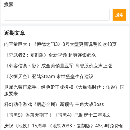
搜索
搜索
近期文章
内容量巨大！《博德之门3》8号大型更新说明长达48页
《鬼武者2：复刻版》全新视频 超爽连锁必杀
《刺客信条：影》成全美销量亚军 育碧股价应声上涨
《永恒天空》登陆Steam 末世堡垒生存建设
灵犀光荣再牵手，经典IP正版授权《大航海时代：传说》国
服要来
科幻动作游戏《病态金属》新预告 主角大战Boss
《暗黑5》遥遥无期了！《暗黑4》已制定十二年规划
庆祝《地铁》15周年 《地铁2033：复刻版》48小时免费领