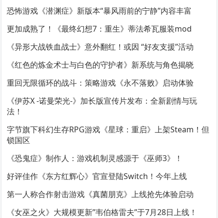
恐怖游戏《潜渊症》新版本“暴风雨前的宁静”内容丰富
更加成熟了！《最终幻想7：重生》蒂法希瓦服装mod
《异形大战铁血战士》意外翻红！或因 “好友支援”活动
《红色的炼金术士与白色的守护者》新系统与角色揭晓
重回无限循环的战斗：策略游戏《永不落败》启动体验
《伊苏X -诺曼荣光-》加长版宣传片发布：全新剧情与玩
法！
字节旗下科幻生存RPG游戏《星球：重启》上架Steam！但
锁国区
《恐鬼症》制作人：游戏机制灵感源于《巫师3》！
好评佳作《东方红辉心》官宣登陆Switch！今年上线
第一人称合作射击游戏《真菌朋克》上线抢先体验启动
《女巫之火》大规模更新”韦伯格雷夫”于7月28日上线！