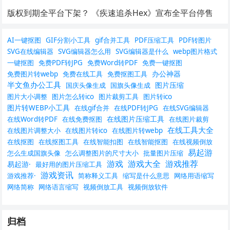
版权到期全平台下架？ 《疾速追杀Hex》宣布全平台停售
AI一键抠图
GIF分割小工具
gif合并工具
PDF压缩工具
PDF转图片
SVG在线编辑器
SVG编辑器怎么用
SVG编辑器是什么
webp图片格式
一键抠图
免费PDF转JPG
免费Word转PDF
免费一键抠图
办公神器
免费图片转webp
免费在线工具
免费抠图工具
半文鱼办公工具
图片压缩
国庆头像生成
国旗头像生成
图片大小调整
图片怎么转ico
图片裁剪工具
图片转ico
图片转WEBP小工具
在线gif合并
在线PDF转JPG
在线SVG编辑器
在线图片压缩工具
在线Word转PDF
在线免费抠图
在线图片裁剪
在线工具大全
在线图片调整大小
在线图片转ico
在线图片转webp
在线抠图
在线抠图工具
在线智能扣图
在线智能抠图
在线视频倒放
易起游
怎么生成国旗头像
怎么调整图片的尺寸大小
批量图片压缩
游戏
游戏大全
游戏推荐
易起游·
最好用的图片压缩工具
游戏资讯
游戏推荐·
简称释义工具
缩写是什么意思
网络用语缩写
网络简称
网络语言缩写
视频倒放工具
视频倒放软件
归档