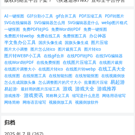
AI一键抠图
GIF分割小工具
gif合并工具
PDF压缩工具
PDF转图片
SVG在线编辑器
SVG编辑器怎么用
SVG编辑器是什么
webp图片格式
一键抠图
免费PDF转JPG
免费Word转PDF
免费一键抠图
办公神器
免费图片转webp
免费在线工具
免费抠图工具
半文鱼办公工具
图片压缩
国庆头像生成
国旗头像生成
图片大小调整
图片怎么转ico
图片裁剪工具
图片转ico
图片转WEBP小工具
在线gif合并
在线PDF转JPG
在线SVG编辑器
在线图片压缩工具
在线Word转PDF
在线免费抠图
在线图片裁剪
在线工具大全
在线图片调整大小
在线图片转ico
在线图片转webp
在线抠图
在线抠图工具
在线智能扣图
在线智能抠图
在线视频倒放
易起游
怎么生成国旗头像
怎么调整图片的尺寸大小
批量图片压缩
游戏
游戏大全
游戏推荐
易起游·
最好用的图片压缩工具
游戏资讯
游戏推荐·
简称释义工具
缩写是什么意思
网络用语缩写
网络简称
网络语言缩写
视频倒放工具
视频倒放软件
归档
2025 年 7 月
(267)