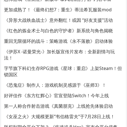
更加成熟了！《最终幻想7：重生》蒂法希瓦服装mod
《异形大战铁血战士》意外翻红！或因 “好友支援”活动
《红色的炼金术士与白色的守护者》新系统与角色揭晓
重回无限循环的战斗：策略游戏《永不落败》启动体验
《伊苏X -诺曼荣光-》加长版宣传片发布：全新剧情与玩
法！
字节旗下科幻生存RPG游戏《星球：重启》上架Steam！但
锁国区
《恐鬼症》制作人：游戏机制灵感源于《巫师3》！
好评佳作《东方红辉心》官宣登陆Switch！今年上线
第一人称合作射击游戏《真菌朋克》上线抢先体验启动
《女巫之火》大规模更新”韦伯格雷夫”于7月28日上线！
版权到期全平台下架？ 《疾速追杀Hex》宣布全平台停售