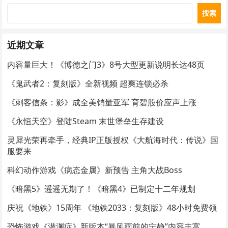
搜索
近期文章
内容量巨大！《博德之门3》8号大型更新说明长达48页
《鬼武者2：复刻版》全新视频 超爽连锁必杀
《刺客信条：影》成全美销量亚军 育碧股价应声上涨
《永恒天空》登陆Steam 末世堡垒生存建设
灵犀光荣再牵手，经典IP正版授权《大航海时代：传说》国
服要来
科幻动作游戏《病态金属》新预告 主角大战Boss
《暗黑5》遥遥无期了！《暗黑4》已制定十二年规划
庆祝《地铁》15周年 《地铁2033：复刻版》48小时免费领
恐怖游戏《潜渊症》新版本“暴风雨前的宁静”内容丰富