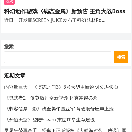
游戏
科幻动作游戏《病态金属》新预告 主角大战Boss
近日，开发商SCREEN JUICE发布了科幻题材Ro…
搜索
搜索
近期文章
内容量巨大！《博德之门3》8号大型更新说明长达48页
《鬼武者2：复刻版》全新视频 超爽连锁必杀
《刺客信条：影》成全美销量亚军 育碧股价应声上涨
《永恒天空》登陆Steam 末世堡垒生存建设
灵犀光荣再牵手，经典IP正版授权《大航海时代：传说》国