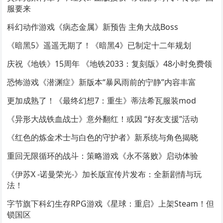
服要来
科幻动作游戏《病态金属》新预告 主角大战Boss
《暗黑5》遥遥无期了！《暗黑4》已制定十二年规划
庆祝《地铁》15周年 《地铁2033：复刻版》48小时免费领
恐怖游戏《潜渊症》新版本“暴风雨前的宁静”内容丰富
更加成熟了！《最终幻想7：重生》蒂法希瓦服装mod
《异形大战铁血战士》意外翻红！或因 “好友支援”活动
《红色的炼金术士与白色的守护者》新系统与角色揭晓
重回无限循环的战斗：策略游戏《永不落败》启动体验
《伊苏X -诺曼荣光-》加长版宣传片发布：全新剧情与玩
法！
字节旗下科幻生存RPG游戏《星球：重启》上架Steam！但
锁国区