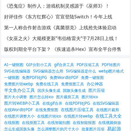
《恐鬼症》制作人：游戏机制灵感源于《巫师3》！
好评佳作《东方红辉心》官宣登陆Switch！今年上线
第一人称合作射击游戏《真菌朋克》上线抢先体验启动
《女巫之火》大规模更新”韦伯格雷夫”于7月28日上线！
版权到期全平台下架？ 《疾速追杀Hex》宣布全平台停售
AI一键抠图
GIF分割小工具
gif合并工具
PDF压缩工具
PDF转图片
SVG在线编辑器
SVG编辑器怎么用
SVG编辑器是什么
webp图片格式
一键抠图
免费PDF转JPG
免费Word转PDF
免费一键抠图
办公神器
免费图片转webp
免费在线工具
免费抠图工具
半文鱼办公工具
图片压缩
国庆头像生成
国旗头像生成
图片大小调整
图片怎么转ico
图片裁剪工具
图片转ico
图片转WEBP小工具
在线gif合并
在线PDF转JPG
在线SVG编辑器
在线图片压缩工具
在线Word转PDF
在线免费抠图
在线图片裁剪
在线工具大全
在线图片调整大小
在线图片转ico
在线图片转webp
在线抠图
在线抠图工具
在线智能扣图
在线智能抠图
在线视频倒放
易起游
怎么生成国旗头像
怎么调整图片的尺寸大小
批量图片压缩