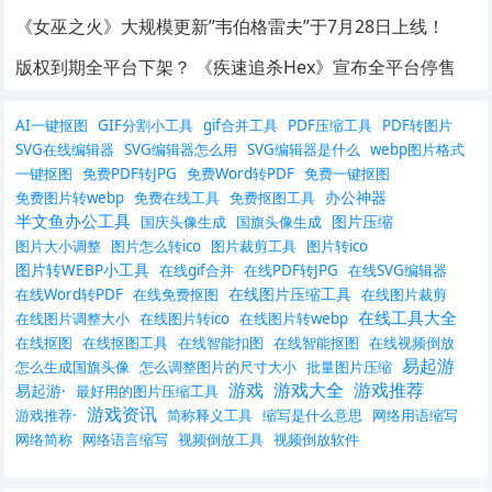
《女巫之火》大规模更新”韦伯格雷夫”于7月28日上线！
版权到期全平台下架？ 《疾速追杀Hex》宣布全平台停售
AI一键抠图
GIF分割小工具
gif合并工具
PDF压缩工具
PDF转图片
SVG在线编辑器
SVG编辑器怎么用
SVG编辑器是什么
webp图片格式
一键抠图
免费PDF转JPG
免费Word转PDF
免费一键抠图
办公神器
免费图片转webp
免费在线工具
免费抠图工具
半文鱼办公工具
图片压缩
国庆头像生成
国旗头像生成
图片大小调整
图片怎么转ico
图片裁剪工具
图片转ico
图片转WEBP小工具
在线gif合并
在线PDF转JPG
在线SVG编辑器
在线图片压缩工具
在线Word转PDF
在线免费抠图
在线图片裁剪
在线工具大全
在线图片调整大小
在线图片转ico
在线图片转webp
在线抠图
在线抠图工具
在线智能扣图
在线智能抠图
在线视频倒放
易起游
怎么生成国旗头像
怎么调整图片的尺寸大小
批量图片压缩
游戏
游戏大全
游戏推荐
易起游·
最好用的图片压缩工具
游戏资讯
游戏推荐·
简称释义工具
缩写是什么意思
网络用语缩写
网络简称
网络语言缩写
视频倒放工具
视频倒放软件