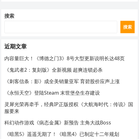
搜索
搜索
近期文章
内容量巨大！《博德之门3》8号大型更新说明长达48页
《鬼武者2：复刻版》全新视频 超爽连锁必杀
《刺客信条：影》成全美销量亚军 育碧股价应声上涨
《永恒天空》登陆Steam 末世堡垒生存建设
灵犀光荣再牵手，经典IP正版授权《大航海时代：传说》国
服要来
科幻动作游戏《病态金属》新预告 主角大战Boss
《暗黑5》遥遥无期了！《暗黑4》已制定十二年规划