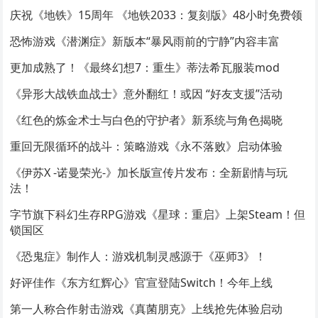
庆祝《地铁》15周年 《地铁2033：复刻版》48小时免费领
恐怖游戏《潜渊症》新版本“暴风雨前的宁静”内容丰富
更加成熟了！《最终幻想7：重生》蒂法希瓦服装mod
《异形大战铁血战士》意外翻红！或因 “好友支援”活动
《红色的炼金术士与白色的守护者》新系统与角色揭晓
重回无限循环的战斗：策略游戏《永不落败》启动体验
《伊苏X -诺曼荣光-》加长版宣传片发布：全新剧情与玩
法！
字节旗下科幻生存RPG游戏《星球：重启》上架Steam！但
锁国区
《恐鬼症》制作人：游戏机制灵感源于《巫师3》！
好评佳作《东方红辉心》官宣登陆Switch！今年上线
第一人称合作射击游戏《真菌朋克》上线抢先体验启动