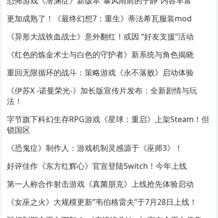
恐怖游戏《潜渊症》新版本“暴风雨前的宁静”内容丰富
更加成熟了！《最终幻想7：重生》蒂法希瓦服装mod
《异形大战铁血战士》意外翻红！或因 “好友支援”活动
《红色的炼金术士与白色的守护者》新系统与角色揭晓
重回无限循环的战斗：策略游戏《永不落败》启动体验
《伊苏X -诺曼荣光-》加长版宣传片发布：全新剧情与玩
法！
字节旗下科幻生存RPG游戏《星球：重启》上架Steam！但
锁国区
《恐鬼症》制作人：游戏机制灵感源于《巫师3》！
好评佳作《东方红辉心》官宣登陆Switch！今年上线
第一人称合作射击游戏《真菌朋克》上线抢先体验启动
《女巫之火》大规模更新”韦伯格雷夫”于7月28日上线！