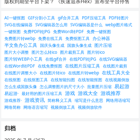
版权到期全平台下架？ 《疾速追杀Hex》宣布全平台停售
AI一键抠图
GIF分割小工具
gif合并工具
PDF压缩工具
PDF转图片
SVG在线编辑器
SVG编辑器怎么用
SVG编辑器是什么
webp图片格式
一键抠图
免费PDF转JPG
免费Word转PDF
免费一键抠图
办公神器
免费图片转webp
免费在线工具
免费抠图工具
半文鱼办公工具
图片压缩
国庆头像生成
国旗头像生成
图片大小调整
图片怎么转ico
图片裁剪工具
图片转ico
图片转WEBP小工具
在线gif合并
在线PDF转JPG
在线SVG编辑器
在线图片压缩工具
在线Word转PDF
在线免费抠图
在线图片裁剪
在线工具大全
在线图片调整大小
在线图片转ico
在线图片转webp
在线抠图
在线抠图工具
在线智能扣图
在线智能抠图
在线视频倒放
易起游
怎么生成国旗头像
怎么调整图片的尺寸大小
批量图片压缩
游戏
游戏大全
游戏推荐
易起游·
最好用的图片压缩工具
游戏资讯
游戏推荐·
简称释义工具
缩写是什么意思
网络用语缩写
网络简称
网络语言缩写
视频倒放工具
视频倒放软件
归档