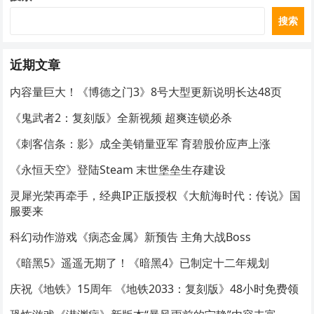
搜索
近期文章
内容量巨大！《博德之门3》8号大型更新说明长达48页
《鬼武者2：复刻版》全新视频 超爽连锁必杀
《刺客信条：影》成全美销量亚军 育碧股价应声上涨
《永恒天空》登陆Steam 末世堡垒生存建设
灵犀光荣再牵手，经典IP正版授权《大航海时代：传说》国
服要来
科幻动作游戏《病态金属》新预告 主角大战Boss
《暗黑5》遥遥无期了！《暗黑4》已制定十二年规划
庆祝《地铁》15周年 《地铁2033：复刻版》48小时免费领