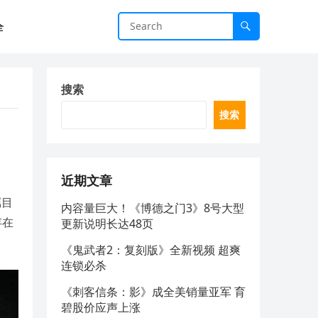
全
搜索
搜索
近期文章
瞩目
内容量巨大！《博德之门3》8号大型
存在
更新说明长达48页
《鬼武者2：复刻版》全新视频 超爽
连锁必杀
《刺客信条：影》成全美销量亚军 育
碧股价应声上涨