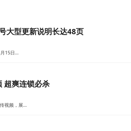
号大型更新说明长达48页
月15日…
 超爽连锁必杀
传视频，展…