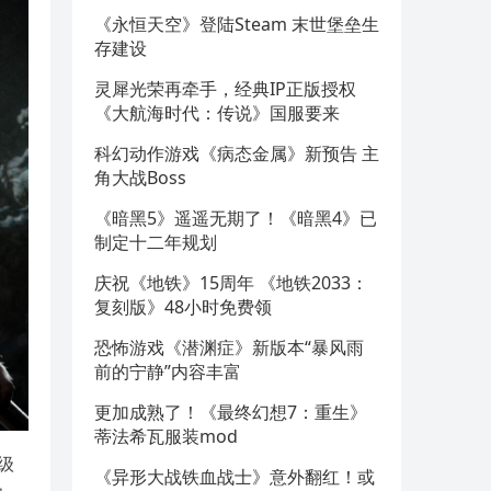
《永恒天空》登陆Steam 末世堡垒生
存建设
灵犀光荣再牵手，经典IP正版授权
《大航海时代：传说》国服要来
科幻动作游戏《病态金属》新预告 主
角大战Boss
《暗黑5》遥遥无期了！《暗黑4》已
制定十二年规划
庆祝《地铁》15周年 《地铁2033：
复刻版》48小时免费领
恐怖游戏《潜渊症》新版本“暴风雨
前的宁静”内容丰富
更加成熟了！《最终幻想7：重生》
蒂法希瓦服装mod
级
《异形大战铁血战士》意外翻红！或