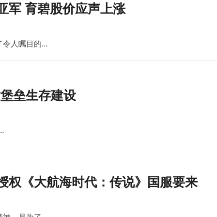
亚军 育碧股价应声上涨
了令人瞩目的…
世堡垒生存建设
…
版授权《大航海时代：传说》国服要来
精神。是为了…