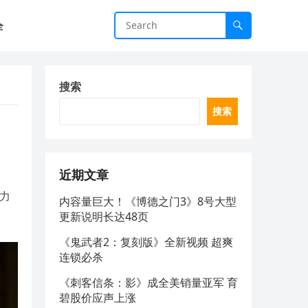
全
搜索
搜索
近期文章
暴力
内容量巨大！《博德之门3》8号大型
更新说明长达48页
《鬼武者2：复刻版》全新视频 超爽
连锁必杀
《刺客信条：影》成全美销量亚军 育
碧股价应声上涨