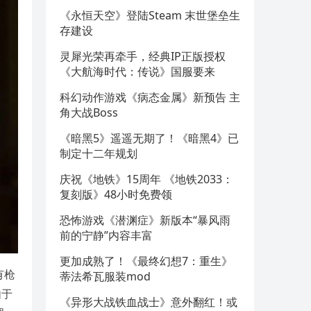
《永恒天空》登陆Steam 末世堡垒生
存建设
灵犀光荣再牵手，经典IP正版授权
《大航海时代：传说》国服要来
科幻动作游戏《病态金属》新预告 主
角大战Boss
《暗黑5》遥遥无期了！《暗黑4》已
制定十二年规划
庆祝《地铁》15周年 《地铁2033：
复刻版》48小时免费领
恐怖游戏《潜渊症》新版本“暴风雨
前的宁静”内容丰富
更加成熟了！《最终幻想7：重生》
有枪
蒂法希瓦服装mod
由于
《异形大战铁血战士》意外翻红！或