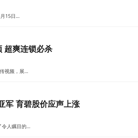
月15日…
 超爽连锁必杀
传视频，展…
亚军 育碧股价应声上涨
了令人瞩目的…