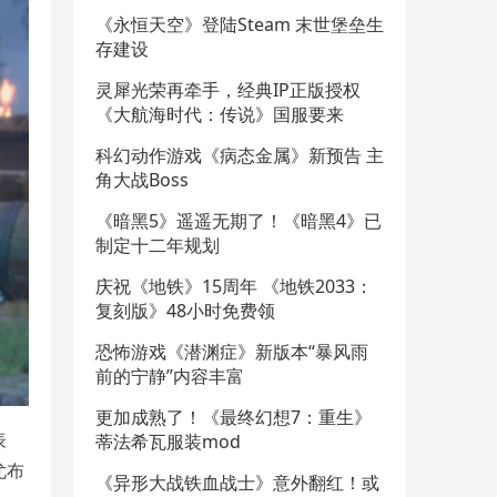
《永恒天空》登陆Steam 末世堡垒生
存建设
灵犀光荣再牵手，经典IP正版授权
《大航海时代：传说》国服要来
科幻动作游戏《病态金属》新预告 主
角大战Boss
《暗黑5》遥遥无期了！《暗黑4》已
制定十二年规划
庆祝《地铁》15周年 《地铁2033：
复刻版》48小时免费领
恐怖游戏《潜渊症》新版本“暴风雨
前的宁静”内容丰富
更加成熟了！《最终幻想7：重生》
表
蒂法希瓦服装mod
尤布
《异形大战铁血战士》意外翻红！或