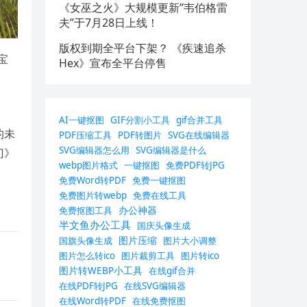
《女巫之火》大规模更新”韦伯格雷
夫”于7月28日上线！
版权到期全平台下架？ 《疾速追杀
宝
Hex》宣布全平台停售
。
AI一键抠图
GIF分割小工具
gif合并工具
的未
PDF压缩工具
PDF转图片
SVG在线编辑器
SVG编辑器怎么用
SVG编辑器是什么
门》
webp图片格式
一键抠图
免费PDF转JPG
免费Word转PDF
免费一键抠图
免费图片转webp
免费在线工具
办公神器
免费抠图工具
半文鱼办公工具
国庆头像生成
图片压缩
国旗头像生成
图片大小调整
图片怎么转ico
图片裁剪工具
图片转ico
图片转WEBP小工具
在线gif合并
在线PDF转JPG
在线SVG编辑器
在线Word转PDF
在线免费抠图