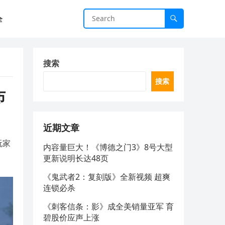
全
搜索
搜索
布
近期文章
玩家
内容量巨大！《博德之门3》8号大型
更新说明长达48页
《鬼武者2：复刻版》全新视频 超爽
连锁必杀
《刺客信条：影》成全美销量亚军 育
碧股价应声上涨