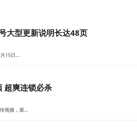
号大型更新说明长达48页
月15日…
 超爽连锁必杀
传视频，展…