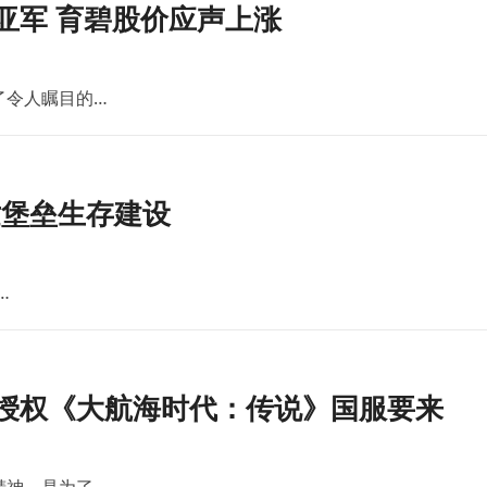
亚军 育碧股价应声上涨
了令人瞩目的…
世堡垒生存建设
…
版授权《大航海时代：传说》国服要来