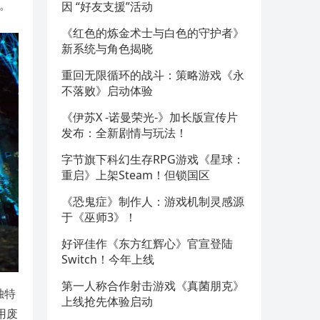
式。
因 “好友支援”活动
《红色的炼金术士与白色的守护者》
新系统与角色揭晓
重回无限循环的战斗：策略游戏《永
不落败》启动体验
《伊苏X -诺曼荣光-》加长版宣传片
发布：全新剧情与玩法！
字节旗下科幻生存RPG游戏《星球：
重启》上架Steam！但锁国区
《恐鬼症》制作人：游戏机制灵感源
于《巫师3》！
好评佳作《东方红辉心》官宣登陆
Switch！今年上线
第一人称合作射击游戏《真菌朋克》
独特
上线抢先体验启动
用废