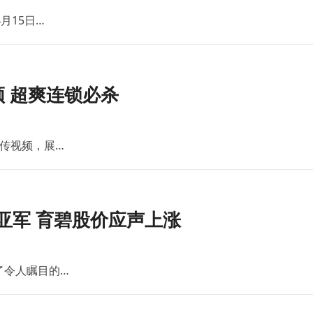
月15日…
 超爽连锁必杀
传视频，展…
亚军 育碧股价应声上涨
了令人瞩目的…