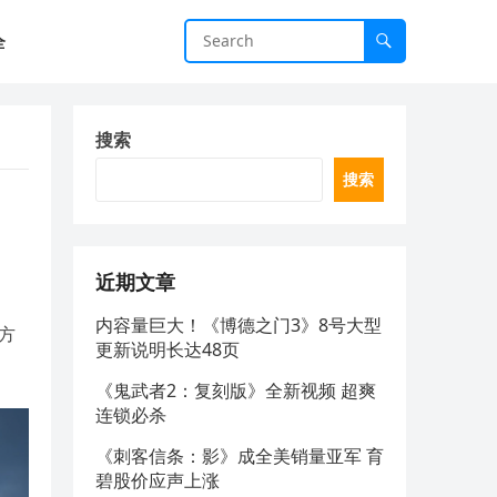
全
搜索
搜索
近期文章
内容量巨大！《博德之门3》8号大型
官方
更新说明长达48页
《鬼武者2：复刻版》全新视频 超爽
连锁必杀
《刺客信条：影》成全美销量亚军 育
碧股价应声上涨