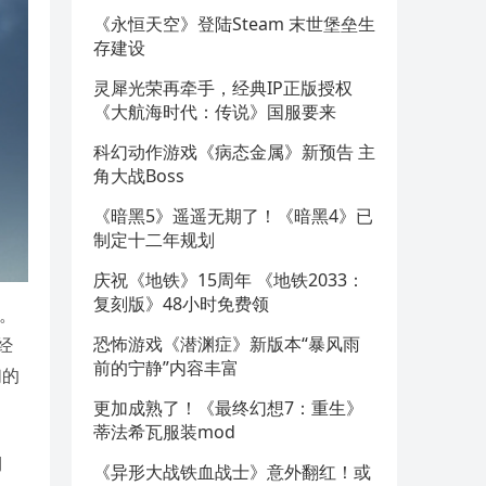
《永恒天空》登陆Steam 末世堡垒生
存建设
灵犀光荣再牵手，经典IP正版授权
《大航海时代：传说》国服要来
科幻动作游戏《病态金属》新预告 主
角大战Boss
《暗黑5》遥遥无期了！《暗黑4》已
制定十二年规划
庆祝《地铁》15周年 《地铁2033：
复刻版》48小时免费领
》。
恐怖游戏《潜渊症》新版本“暴风雨
经
前的宁静”内容丰富
们的
更加成熟了！《最终幻想7：重生》
蒂法希瓦服装mod
期
《异形大战铁血战士》意外翻红！或