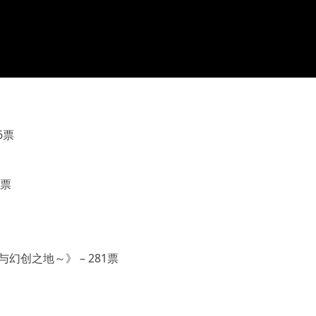
6票
0票
幻创之地～》 – 281票