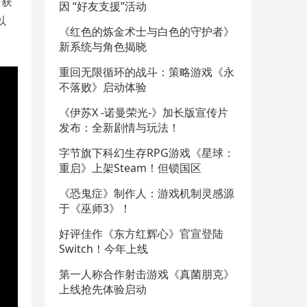
，获
因 “好友支援”活动
以
《红色的炼金术士与白色的守护者》
新系统与角色揭晓
重回无限循环的战斗：策略游戏《永
不落败》启动体验
《伊苏X -诺曼荣光-》加长版宣传片
发布：全新剧情与玩法！
字节旗下科幻生存RPG游戏《星球：
重启》上架Steam！但锁国区
《恐鬼症》制作人：游戏机制灵感源
于《巫师3》！
好评佳作《东方红辉心》官宣登陆
Switch！今年上线
第一人称合作射击游戏《真菌朋克》
上线抢先体验启动