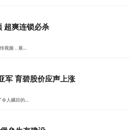
 超爽连锁必杀
传视频，展…
亚军 育碧股价应声上涨
了令人瞩目的…