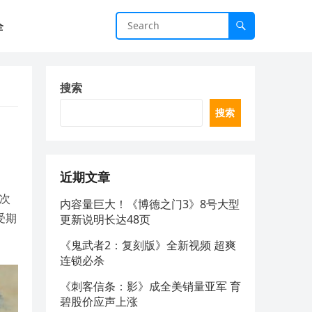
全
搜索
搜索
近期文章
再次
内容量巨大！《博德之门3》8号大型
受期
更新说明长达48页
《鬼武者2：复刻版》全新视频 超爽
连锁必杀
《刺客信条：影》成全美销量亚军 育
碧股价应声上涨