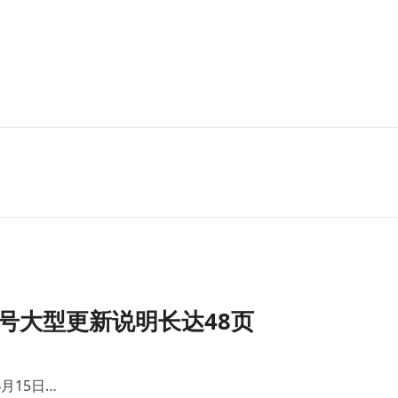
号大型更新说明长达48页
月15日…