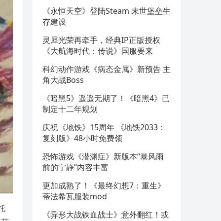
《永恒天空》登陆Steam 末世堡垒生
存建设
灵犀光荣再牵手，经典IP正版授权
《大航海时代：传说》国服要来
科幻动作游戏《病态金属》新预告 主
角大战Boss
《暗黑5》遥遥无期了！《暗黑4》已
制定十二年规划
庆祝《地铁》15周年 《地铁2033：
复刻版》48小时免费领
恐怖游戏《潜渊症》新版本“暴风雨
前的宁静”内容丰富
更加成熟了！《最终幻想7：重生》
蒂法希瓦服装mod
托
《异形大战铁血战士》意外翻红！或