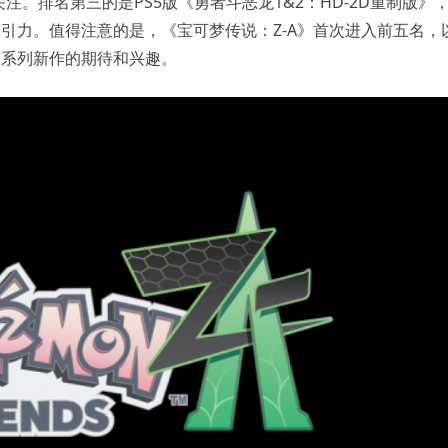
。排名第三的是PS5版《勇者斗恶龙1&2：HD-2D重制版》
吸引力。值得注意的是，《宝可梦传说：Z-A》首次进入前五名，
梦系列新作的期待和兴趣。