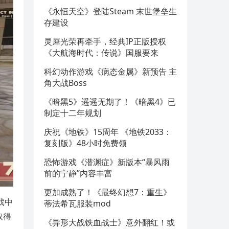
《永恒天空》登陆Steam 末世堡垒生
存建设
灵犀光荣再牵手，经典IP正版授权
《大航海时代：传说》国服要来
科幻动作游戏《病态金属》新预告 主
角大战Boss
《暗黑5》遥遥无期了！《暗黑4》已
制定十二年规划
庆祝《地铁》15周年 《地铁2033：
复刻版》48小时免费领
恐怖游戏《潜渊症》新版本“暴风雨
前的宁静”内容丰富
更加成熟了！《最终幻想7：重生》
戏中
蒂法希瓦服装mod
取得
《异形大战铁血战士》意外翻红！或