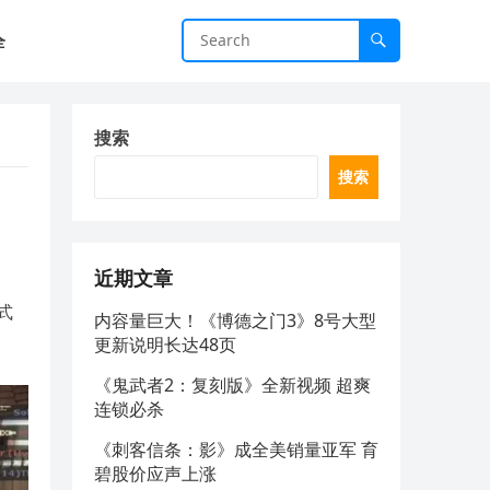
全
搜索
搜索
近期文章
式
内容量巨大！《博德之门3》8号大型
更新说明长达48页
《鬼武者2：复刻版》全新视频 超爽
连锁必杀
《刺客信条：影》成全美销量亚军 育
碧股价应声上涨