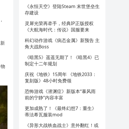
《永恒天空》登陆Steam 末世堡垒生
存建设
，
灵犀光荣再牵手，经典IP正版授权
《大航海时代：传说》国服要来
科幻动作游戏《病态金属》新预告 主
更新
角大战Boss
《暗黑5》遥遥无期了！《暗黑4》已
制定十二年规划
谷物
庆祝《地铁》15周年 《地铁2033：
复刻版》48小时免费领
恐怖游戏《潜渊症》新版本“暴风雨
前的宁静”内容丰富
更加成熟了！《最终幻想7：重生》
蒂法希瓦服装mod
《异形大战铁血战士》意外翻红！或