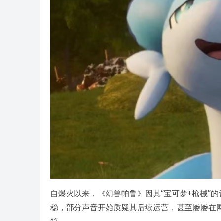
自爆火以来，《幻兽帕鲁》因其“宝可梦+枪械”
稳，部分声音开始质疑其后续运营，甚至屡屡在网
符。