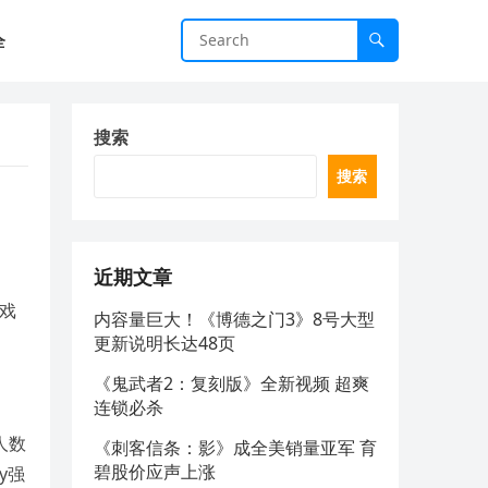
全
搜索
搜索
近期文章
游戏
内容量巨大！《博德之门3》8号大型
更新说明长达48页
《鬼武者2：复刻版》全新视频 超爽
连锁必杀
人数
《刺客信条：影》成全美销量亚军 育
碧股价应声上涨
y强