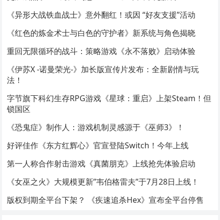
《异形大战铁血战士》意外翻红！或因 “好友支援”活动
《红色的炼金术士与白色的守护者》新系统与角色揭晓
重回无限循环的战斗：策略游戏《永不落败》启动体验
《伊苏X -诺曼荣光-》加长版宣传片发布：全新剧情与玩
法！
字节旗下科幻生存RPG游戏《星球：重启》上架Steam！但
锁国区
《恐鬼症》制作人：游戏机制灵感源于《巫师3》！
好评佳作《东方红辉心》官宣登陆Switch！今年上线
第一人称合作射击游戏《真菌朋克》上线抢先体验启动
《女巫之火》大规模更新”韦伯格雷夫”于7月28日上线！
版权到期全平台下架？ 《疾速追杀Hex》宣布全平台停售