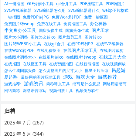
AI一键抠图
GIF分割小工具
gif合并工具
PDF压缩工具
PDF转图片
SVG在线编辑器
SVG编辑器怎么用
SVG编辑器是什么
webp图片格式
一键抠图
免费PDF转JPG
免费Word转PDF
免费一键抠图
办公神器
免费图片转webp
免费在线工具
免费抠图工具
半文鱼办公工具
图片压缩
国庆头像生成
国旗头像生成
图片大小调整
图片怎么转ico
图片裁剪工具
图片转ico
图片转WEBP小工具
在线gif合并
在线PDF转JPG
在线SVG编辑器
在线图片压缩工具
在线Word转PDF
在线免费抠图
在线图片裁剪
在线工具大全
在线图片调整大小
在线图片转ico
在线图片转webp
在线抠图
在线抠图工具
在线智能扣图
在线智能抠图
在线视频倒放
易起游
怎么生成国旗头像
怎么调整图片的尺寸大小
批量图片压缩
游戏
游戏大全
游戏推荐
易起游·
最好用的图片压缩工具
游戏资讯
游戏推荐·
简称释义工具
缩写是什么意思
网络用语缩写
网络简称
网络语言缩写
视频倒放工具
视频倒放软件
归档
2025 年 7 月
(267)
2025 年 6 月
(344)