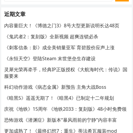
近期文章
内容量巨大！《博德之门3》8号大型更新说明长达48页
《鬼武者2：复刻版》全新视频 超爽连锁必杀
《刺客信条：影》成全美销量亚军 育碧股价应声上涨
《永恒天空》登陆Steam 末世堡垒生存建设
灵犀光荣再牵手，经典IP正版授权《大航海时代：传说》国
服要来
科幻动作游戏《病态金属》新预告 主角大战Boss
《暗黑5》遥遥无期了！《暗黑4》已制定十二年规划
庆祝《地铁》15周年 《地铁2033：复刻版》48小时免费领
恐怖游戏《潜渊症》新版本“暴风雨前的宁静”内容丰富
更加成熟了！《最终幻想7：重生》蒂法希瓦服装mod