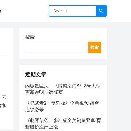
全
搜索
搜索
近期文章
内容量巨大！《博德之门3》8号大型
更新说明长达48页
。它
《鬼武者2：复刻版》全新视频 超爽
片和
连锁必杀
《刺客信条：影》成全美销量亚军 育
碧股价应声上涨