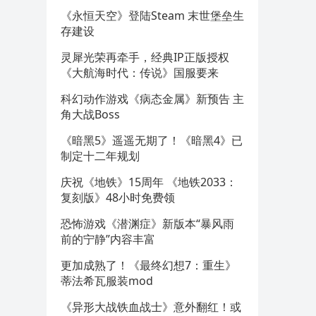
《永恒天空》登陆Steam 末世堡垒生
存建设
灵犀光荣再牵手，经典IP正版授权
《大航海时代：传说》国服要来
科幻动作游戏《病态金属》新预告 主
角大战Boss
《暗黑5》遥遥无期了！《暗黑4》已
制定十二年规划
庆祝《地铁》15周年 《地铁2033：
复刻版》48小时免费领
恐怖游戏《潜渊症》新版本“暴风雨
前的宁静”内容丰富
更加成熟了！《最终幻想7：重生》
蒂法希瓦服装mod
《异形大战铁血战士》意外翻红！或