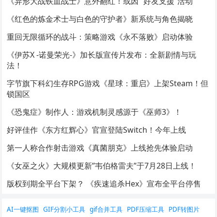
《异形大战铁血战士》意外翻红！或因 “好友支援”活动
《红色的炼金术士与白色的守护者》新系统与角色揭晓
重回无限循环的战斗：策略游戏《永不落败》启动体验
《伊苏X -诺曼荣光-》加长版宣传片发布：全新剧情与玩
法！
字节旗下科幻生存RPG游戏《星球：重启》上架Steam！但
锁国区
《恐鬼症》制作人：游戏机制灵感源于《巫师3》！
好评佳作《东方红辉心》官宣登陆Switch！今年上线
第一人称合作射击游戏《真菌朋克》上线抢先体验启动
《女巫之火》大规模更新”韦伯格雷夫”于7月28日上线！
版权到期全平台下架？ 《疾速追杀Hex》宣布全平台停售
AI一键抠图
GIF分割小工具
gif合并工具
PDF压缩工具
PDF转图片