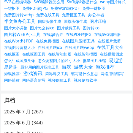
SVG在线编辑器
SVG编辑器怎么用
SVG编辑器是什么
webp图片格式
一键抠图
免费PDF转JPG
免费Word转PDF
免费一键抠图
办公神器
免费图片转webp
免费在线工具
免费抠图工具
半文鱼办公工具
图片压缩
国庆头像生成
国旗头像生成
图片大小调整
图片怎么转ico
图片裁剪工具
图片转ico
图片转WEBP小工具
在线gif合并
在线PDF转JPG
在线SVG编辑器
在线图片压缩工具
在线Word转PDF
在线免费抠图
在线图片裁剪
在线工具大全
在线图片调整大小
在线图片转ico
在线图片转webp
在线抠图
在线抠图工具
在线智能扣图
在线智能抠图
在线视频倒放
易起游
怎么生成国旗头像
怎么调整图片的尺寸大小
批量图片压缩
游戏
游戏大全
游戏推荐
易起游·
最好用的图片压缩工具
游戏资讯
游戏推荐·
简称释义工具
缩写是什么意思
网络用语缩写
网络简称
网络语言缩写
视频倒放工具
视频倒放软件
归档
2025 年 7 月
(267)
2025 年 6 月
(344)