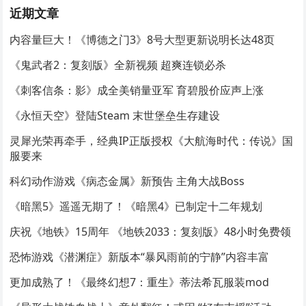
近期文章
内容量巨大！《博德之门3》8号大型更新说明长达48页
《鬼武者2：复刻版》全新视频 超爽连锁必杀
《刺客信条：影》成全美销量亚军 育碧股价应声上涨
《永恒天空》登陆Steam 末世堡垒生存建设
灵犀光荣再牵手，经典IP正版授权《大航海时代：传说》国
服要来
科幻动作游戏《病态金属》新预告 主角大战Boss
《暗黑5》遥遥无期了！《暗黑4》已制定十二年规划
庆祝《地铁》15周年 《地铁2033：复刻版》48小时免费领
恐怖游戏《潜渊症》新版本“暴风雨前的宁静”内容丰富
更加成熟了！《最终幻想7：重生》蒂法希瓦服装mod