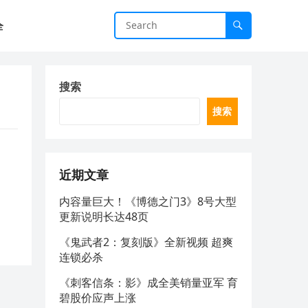
全
搜索
搜索
近期文章
内容量巨大！《博德之门3》8号大型
更新说明长达48页
。
《鬼武者2：复刻版》全新视频 超爽
连锁必杀
《刺客信条：影》成全美销量亚军 育
碧股价应声上涨