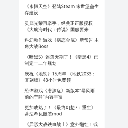
《永恒天空》登陆Steam 末世堡垒生
存建设
灵犀光荣再牵手，经典IP正版授权
《大航海时代：传说》国服要来
科幻动作游戏《病态金属》新预告 主
角大战Boss
《暗黑5》遥遥无期了！《暗黑4》已
制定十二年规划
庆祝《地铁》15周年 《地铁2033：
复刻版》48小时免费领
恐怖游戏《潜渊症》新版本“暴风雨
前的宁静”内容丰富
更加成熟了！《最终幻想7：重生》
蒂法希瓦服装mod
《异形大战铁血战士》意外翻红！或