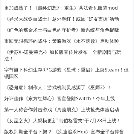
更加成熟了！《最终幻想7：重生》蒂法希瓦服装mod
《异形大战铁血战士》意外翻红！或因 “好友支援”活动
《红色的炼金术士与白色的守护者》新系统与角色揭晓
重回无限循环的战斗：策略游戏《永不落败》启动体验
《伊苏X -诺曼荣光-》加长版宣传片发布：全新剧情与玩
法！
字节旗下科幻生存RPG游戏《星球：重启》上架Steam！但
锁国区
《恐鬼症》制作人：游戏机制灵感源于《巫师3》！
好评佳作《东方红辉心》官宣登陆Switch！今年上线
第一人称合作射击游戏《真菌朋克》上线抢先体验启动
《女巫之火》大规模更新”韦伯格雷夫”于7月28日上线！
版权到期全平台下架？ 《疾速追杀Hex》宣布全平台停售