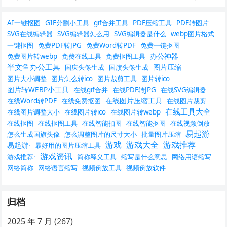
AI一键抠图
GIF分割小工具
gif合并工具
PDF压缩工具
PDF转图片
SVG在线编辑器
SVG编辑器怎么用
SVG编辑器是什么
webp图片格式
一键抠图
免费PDF转JPG
免费Word转PDF
免费一键抠图
办公神器
免费图片转webp
免费在线工具
免费抠图工具
半文鱼办公工具
图片压缩
国庆头像生成
国旗头像生成
图片大小调整
图片怎么转ico
图片裁剪工具
图片转ico
图片转WEBP小工具
在线gif合并
在线PDF转JPG
在线SVG编辑器
在线图片压缩工具
在线Word转PDF
在线免费抠图
在线图片裁剪
在线工具大全
在线图片调整大小
在线图片转ico
在线图片转webp
在线抠图
在线抠图工具
在线智能扣图
在线智能抠图
在线视频倒放
易起游
怎么生成国旗头像
怎么调整图片的尺寸大小
批量图片压缩
游戏
游戏大全
游戏推荐
易起游·
最好用的图片压缩工具
游戏资讯
游戏推荐·
简称释义工具
缩写是什么意思
网络用语缩写
网络简称
网络语言缩写
视频倒放工具
视频倒放软件
归档
2025 年 7 月
(267)