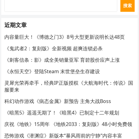
搜索
近期文章
内容量巨大！《博德之门3》8号大型更新说明长达48页
《鬼武者2：复刻版》全新视频 超爽连锁必杀
《刺客信条：影》成全美销量亚军 育碧股价应声上涨
《永恒天空》登陆Steam 末世堡垒生存建设
灵犀光荣再牵手，经典IP正版授权《大航海时代：传说》国
服要来
科幻动作游戏《病态金属》新预告 主角大战Boss
《暗黑5》遥遥无期了！《暗黑4》已制定十二年规划
庆祝《地铁》15周年 《地铁2033：复刻版》48小时免费领
恐怖游戏《潜渊症》新版本“暴风雨前的宁静”内容丰富