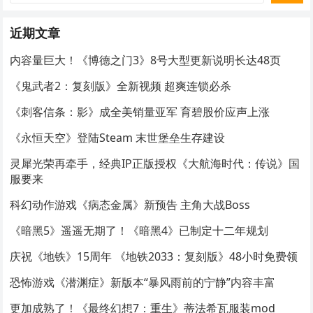
近期文章
内容量巨大！《博德之门3》8号大型更新说明长达48页
《鬼武者2：复刻版》全新视频 超爽连锁必杀
《刺客信条：影》成全美销量亚军 育碧股价应声上涨
《永恒天空》登陆Steam 末世堡垒生存建设
灵犀光荣再牵手，经典IP正版授权《大航海时代：传说》国
服要来
科幻动作游戏《病态金属》新预告 主角大战Boss
《暗黑5》遥遥无期了！《暗黑4》已制定十二年规划
庆祝《地铁》15周年 《地铁2033：复刻版》48小时免费领
恐怖游戏《潜渊症》新版本“暴风雨前的宁静”内容丰富
更加成熟了！《最终幻想7：重生》蒂法希瓦服装mod