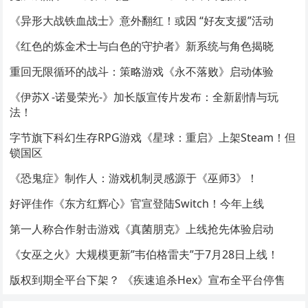
《异形大战铁血战士》意外翻红！或因 “好友支援”活动
《红色的炼金术士与白色的守护者》新系统与角色揭晓
重回无限循环的战斗：策略游戏《永不落败》启动体验
《伊苏X -诺曼荣光-》加长版宣传片发布：全新剧情与玩
法！
字节旗下科幻生存RPG游戏《星球：重启》上架Steam！但
锁国区
《恐鬼症》制作人：游戏机制灵感源于《巫师3》！
好评佳作《东方红辉心》官宣登陆Switch！今年上线
第一人称合作射击游戏《真菌朋克》上线抢先体验启动
《女巫之火》大规模更新”韦伯格雷夫”于7月28日上线！
版权到期全平台下架？ 《疾速追杀Hex》宣布全平台停售