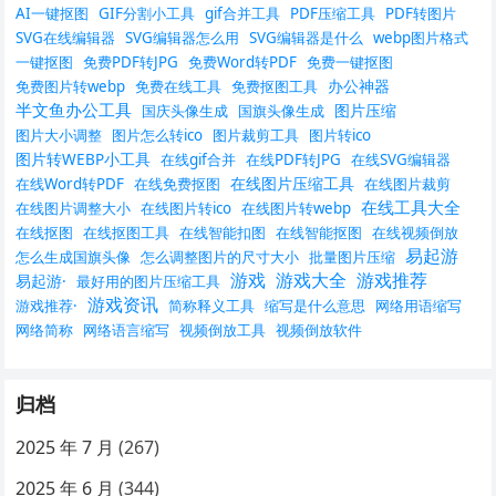
AI一键抠图
GIF分割小工具
gif合并工具
PDF压缩工具
PDF转图片
SVG在线编辑器
SVG编辑器怎么用
SVG编辑器是什么
webp图片格式
一键抠图
免费PDF转JPG
免费Word转PDF
免费一键抠图
办公神器
免费图片转webp
免费在线工具
免费抠图工具
半文鱼办公工具
图片压缩
国庆头像生成
国旗头像生成
图片大小调整
图片怎么转ico
图片裁剪工具
图片转ico
图片转WEBP小工具
在线gif合并
在线PDF转JPG
在线SVG编辑器
在线图片压缩工具
在线Word转PDF
在线免费抠图
在线图片裁剪
在线工具大全
在线图片调整大小
在线图片转ico
在线图片转webp
在线抠图
在线抠图工具
在线智能扣图
在线智能抠图
在线视频倒放
易起游
怎么生成国旗头像
怎么调整图片的尺寸大小
批量图片压缩
游戏
游戏大全
游戏推荐
易起游·
最好用的图片压缩工具
游戏资讯
游戏推荐·
简称释义工具
缩写是什么意思
网络用语缩写
网络简称
网络语言缩写
视频倒放工具
视频倒放软件
归档
2025 年 7 月
(267)
2025 年 6 月
(344)