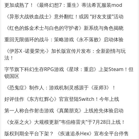
更加成熟了！《最终幻想7：重生》蒂法希瓦服装mod
《异形大战铁血战士》意外翻红！或因 “好友支援”活动
《红色的炼金术士与白色的守护者》新系统与角色揭晓
重回无限循环的战斗：策略游戏《永不落败》启动体验
《伊苏X -诺曼荣光-》加长版宣传片发布：全新剧情与玩
法！
字节旗下科幻生存RPG游戏《星球：重启》上架Steam！但
锁国区
《恐鬼症》制作人：游戏机制灵感源于《巫师3》！
好评佳作《东方红辉心》官宣登陆Switch！今年上线
第一人称合作射击游戏《真菌朋克》上线抢先体验启动
《女巫之火》大规模更新”韦伯格雷夫”于7月28日上线！
版权到期全平台下架？ 《疾速追杀Hex》宣布全平台停售