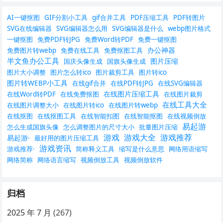
AI一键抠图
GIF分割小工具
gif合并工具
PDF压缩工具
PDF转图片
SVG在线编辑器
SVG编辑器怎么用
SVG编辑器是什么
webp图片格式
一键抠图
免费PDF转JPG
免费Word转PDF
免费一键抠图
办公神器
免费图片转webp
免费在线工具
免费抠图工具
半文鱼办公工具
图片压缩
国庆头像生成
国旗头像生成
图片大小调整
图片怎么转ico
图片裁剪工具
图片转ico
图片转WEBP小工具
在线gif合并
在线PDF转JPG
在线SVG编辑器
在线图片压缩工具
在线Word转PDF
在线免费抠图
在线图片裁剪
在线工具大全
在线图片调整大小
在线图片转ico
在线图片转webp
在线抠图
在线抠图工具
在线智能扣图
在线智能抠图
在线视频倒放
易起游
怎么生成国旗头像
怎么调整图片的尺寸大小
批量图片压缩
游戏
游戏大全
游戏推荐
易起游·
最好用的图片压缩工具
游戏资讯
游戏推荐·
简称释义工具
缩写是什么意思
网络用语缩写
网络简称
网络语言缩写
视频倒放工具
视频倒放软件
归档
2025 年 7 月
(267)