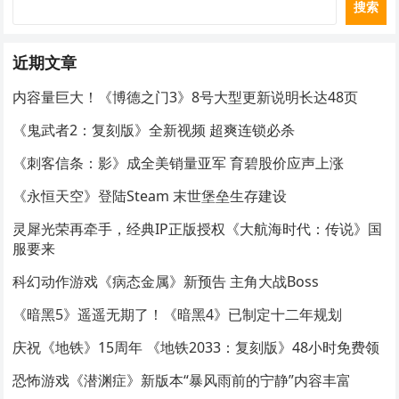
搜索
近期文章
内容量巨大！《博德之门3》8号大型更新说明长达48页
《鬼武者2：复刻版》全新视频 超爽连锁必杀
《刺客信条：影》成全美销量亚军 育碧股价应声上涨
《永恒天空》登陆Steam 末世堡垒生存建设
灵犀光荣再牵手，经典IP正版授权《大航海时代：传说》国
服要来
科幻动作游戏《病态金属》新预告 主角大战Boss
《暗黑5》遥遥无期了！《暗黑4》已制定十二年规划
庆祝《地铁》15周年 《地铁2033：复刻版》48小时免费领
恐怖游戏《潜渊症》新版本“暴风雨前的宁静”内容丰富