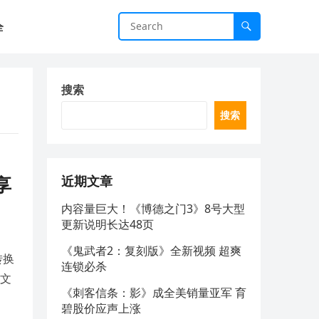
全
搜索
搜索
享
近期文章
内容量巨大！《博德之门3》8号大型
更新说明长达48页
《鬼武者2：复刻版》全新视频 超爽
转换
连锁必杀
成文
《刺客信条：影》成全美销量亚军 育
碧股价应声上涨