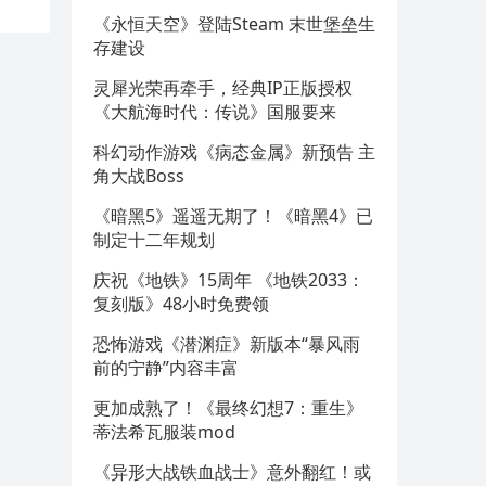
《永恒天空》登陆Steam 末世堡垒生
存建设
灵犀光荣再牵手，经典IP正版授权
《大航海时代：传说》国服要来
科幻动作游戏《病态金属》新预告 主
角大战Boss
《暗黑5》遥遥无期了！《暗黑4》已
制定十二年规划
庆祝《地铁》15周年 《地铁2033：
复刻版》48小时免费领
恐怖游戏《潜渊症》新版本“暴风雨
前的宁静”内容丰富
更加成熟了！《最终幻想7：重生》
蒂法希瓦服装mod
《异形大战铁血战士》意外翻红！或