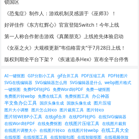
锁国区
《恐鬼症》制作人：游戏机制灵感源于《巫师3》！
好评佳作《东方红辉心》官宣登陆Switch！今年上线
第一人称合作射击游戏《真菌朋克》上线抢先体验启动
《女巫之火》大规模更新”韦伯格雷夫”于7月28日上线！
版权到期全平台下架？ 《疾速追杀Hex》宣布全平台停售
AI一键抠图
GIF分割小工具
gif合并工具
PDF压缩工具
PDF转图片
SVG在线编辑器
SVG编辑器怎么用
SVG编辑器是什么
webp图片格式
一键抠图
免费PDF转JPG
免费Word转PDF
免费一键抠图
办公神器
免费图片转webp
免费在线工具
免费抠图工具
半文鱼办公工具
图片压缩
国庆头像生成
国旗头像生成
图片大小调整
图片怎么转ico
图片裁剪工具
图片转ico
图片转WEBP小工具
在线gif合并
在线PDF转JPG
在线SVG编辑器
在线图片压缩工具
在线Word转PDF
在线免费抠图
在线图片裁剪
在线工具大全
在线图片调整大小
在线图片转ico
在线图片转webp
在线抠图
在线抠图工具
在线智能扣图
在线智能抠图
在线视频倒放