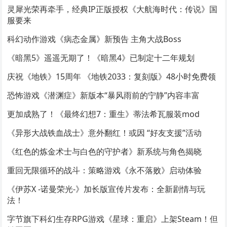
灵犀光荣再牵手，经典IP正版授权《大航海时代：传说》国
服要来
科幻动作游戏《病态金属》新预告 主角大战Boss
《暗黑5》遥遥无期了！《暗黑4》已制定十二年规划
庆祝《地铁》15周年 《地铁2033：复刻版》48小时免费领
恐怖游戏《潜渊症》新版本“暴风雨前的宁静”内容丰富
更加成熟了！《最终幻想7：重生》蒂法希瓦服装mod
《异形大战铁血战士》意外翻红！或因 “好友支援”活动
《红色的炼金术士与白色的守护者》新系统与角色揭晓
重回无限循环的战斗：策略游戏《永不落败》启动体验
《伊苏X -诺曼荣光-》加长版宣传片发布：全新剧情与玩
法！
字节旗下科幻生存RPG游戏《星球：重启》上架Steam！但