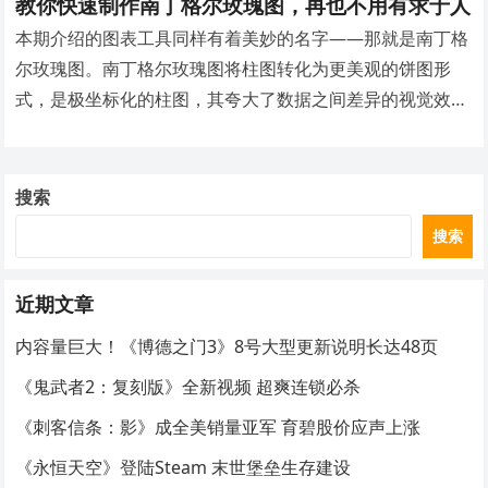
教你快速制作南丁格尔玫瑰图，再也不用有求于人
本期介绍的图表工具同样有着美妙的名字——那就是南丁格
尔玫瑰图。南丁格尔玫瑰图将柱图转化为更美观的饼图形
式，是极坐标化的柱图，其夸大了数据之间差异的视觉效
果，适合展示数据原本差异小的数据。
搜索
搜索
近期文章
内容量巨大！《博德之门3》8号大型更新说明长达48页
《鬼武者2：复刻版》全新视频 超爽连锁必杀
《刺客信条：影》成全美销量亚军 育碧股价应声上涨
《永恒天空》登陆Steam 末世堡垒生存建设