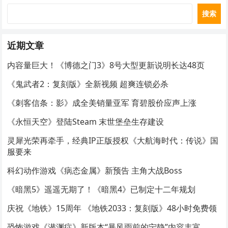
搜索
近期文章
内容量巨大！《博德之门3》8号大型更新说明长达48页
《鬼武者2：复刻版》全新视频 超爽连锁必杀
《刺客信条：影》成全美销量亚军 育碧股价应声上涨
《永恒天空》登陆Steam 末世堡垒生存建设
灵犀光荣再牵手，经典IP正版授权《大航海时代：传说》国
服要来
科幻动作游戏《病态金属》新预告 主角大战Boss
《暗黑5》遥遥无期了！《暗黑4》已制定十二年规划
庆祝《地铁》15周年 《地铁2033：复刻版》48小时免费领
恐怖游戏《潜渊症》新版本“暴风雨前的宁静”内容丰富