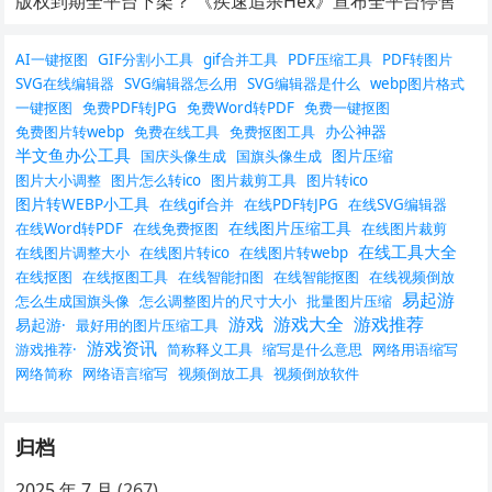
版权到期全平台下架？ 《疾速追杀Hex》宣布全平台停售
AI一键抠图
GIF分割小工具
gif合并工具
PDF压缩工具
PDF转图片
SVG在线编辑器
SVG编辑器怎么用
SVG编辑器是什么
webp图片格式
一键抠图
免费PDF转JPG
免费Word转PDF
免费一键抠图
办公神器
免费图片转webp
免费在线工具
免费抠图工具
半文鱼办公工具
图片压缩
国庆头像生成
国旗头像生成
图片大小调整
图片怎么转ico
图片裁剪工具
图片转ico
图片转WEBP小工具
在线gif合并
在线PDF转JPG
在线SVG编辑器
在线图片压缩工具
在线Word转PDF
在线免费抠图
在线图片裁剪
在线工具大全
在线图片调整大小
在线图片转ico
在线图片转webp
在线抠图
在线抠图工具
在线智能扣图
在线智能抠图
在线视频倒放
易起游
怎么生成国旗头像
怎么调整图片的尺寸大小
批量图片压缩
游戏
游戏大全
游戏推荐
易起游·
最好用的图片压缩工具
游戏资讯
游戏推荐·
简称释义工具
缩写是什么意思
网络用语缩写
网络简称
网络语言缩写
视频倒放工具
视频倒放软件
归档
2025 年 7 月
(267)