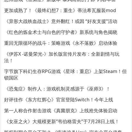
更加成熟了！《最终幻想7：重生》蒂法希瓦服装mod
《异形大战铁血战士》意外翻红！或因 “好友支援”活动
《红色的炼金术士与白色的守护者》新系统与角色揭晓
重回无限循环的战斗：策略游戏《永不落败》启动体验
《伊苏X -诺曼荣光-》加长版宣传片发布：全新剧情与玩
法！
字节旗下科幻生存RPG游戏《星球：重启》上架Steam！但
锁国区
《恐鬼症》制作人：游戏机制灵感源于《巫师3》！
好评佳作《东方红辉心》官宣登陆Switch！今年上线
第一人称合作射击游戏《真菌朋克》上线抢先体验启动
《女巫之火》大规模更新”韦伯格雷夫”于7月28日上线！