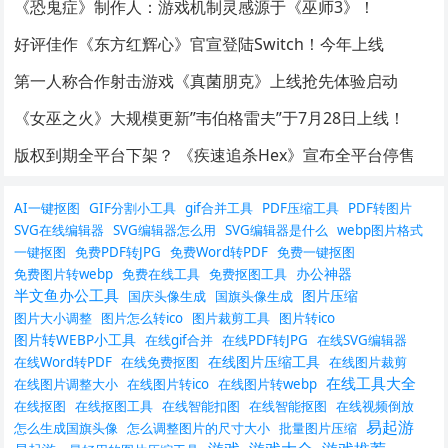
《恐鬼症》制作人：游戏机制灵感源于《巫师3》！
好评佳作《东方红辉心》官宣登陆Switch！今年上线
第一人称合作射击游戏《真菌朋克》上线抢先体验启动
《女巫之火》大规模更新”韦伯格雷夫”于7月28日上线！
版权到期全平台下架？ 《疾速追杀Hex》宣布全平台停售
AI一键抠图
GIF分割小工具
gif合并工具
PDF压缩工具
PDF转图片
SVG在线编辑器
SVG编辑器怎么用
SVG编辑器是什么
webp图片格式
一键抠图
免费PDF转JPG
免费Word转PDF
免费一键抠图
办公神器
免费图片转webp
免费在线工具
免费抠图工具
半文鱼办公工具
图片压缩
国庆头像生成
国旗头像生成
图片大小调整
图片怎么转ico
图片裁剪工具
图片转ico
图片转WEBP小工具
在线gif合并
在线PDF转JPG
在线SVG编辑器
在线图片压缩工具
在线Word转PDF
在线免费抠图
在线图片裁剪
在线工具大全
在线图片调整大小
在线图片转ico
在线图片转webp
在线抠图
在线抠图工具
在线智能扣图
在线智能抠图
在线视频倒放
易起游
怎么生成国旗头像
怎么调整图片的尺寸大小
批量图片压缩