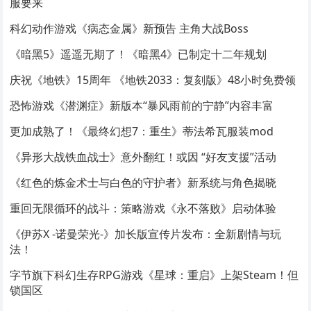
服要来
科幻动作游戏《病态金属》新预告 主角大战Boss
《暗黑5》遥遥无期了！《暗黑4》已制定十二年规划
庆祝《地铁》15周年 《地铁2033：复刻版》48小时免费领
恐怖游戏《潜渊症》新版本“暴风雨前的宁静”内容丰富
更加成熟了！《最终幻想7：重生》蒂法希瓦服装mod
《异形大战铁血战士》意外翻红！或因 “好友支援”活动
《红色的炼金术士与白色的守护者》新系统与角色揭晓
重回无限循环的战斗：策略游戏《永不落败》启动体验
《伊苏X -诺曼荣光-》加长版宣传片发布：全新剧情与玩
法！
字节旗下科幻生存RPG游戏《星球：重启》上架Steam！但
锁国区