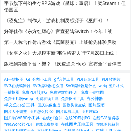
字节旗下科幻生存RPG游戏《星球：重启》上架Steam！但
锁国区
《恐鬼症》制作人：游戏机制灵感源于《巫师3》！
好评佳作《东方红辉心》官宣登陆Switch！今年上线
第一人称合作射击游戏《真菌朋克》上线抢先体验启动
《女巫之火》大规模更新”韦伯格雷夫”于7月28日上线！
版权到期全平台下架？ 《疾速追杀Hex》宣布全平台停售
AI一键抠图
GIF分割小工具
gif合并工具
PDF压缩工具
PDF转图片
SVG在线编辑器
SVG编辑器怎么用
SVG编辑器是什么
webp图片格式
一键抠图
免费PDF转JPG
免费Word转PDF
免费一键抠图
办公神器
免费图片转webp
免费在线工具
免费抠图工具
半文鱼办公工具
图片压缩
国庆头像生成
国旗头像生成
图片大小调整
图片怎么转ico
图片裁剪工具
图片转ico
图片转WEBP小工具
在线gif合并
在线PDF转JPG
在线SVG编辑器
在线图片压缩工具
在线Word转PDF
在线免费抠图
在线图片裁剪
在线工具大全
在线图片调整大小
在线图片转ico
在线图片转webp