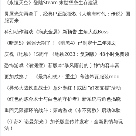
《永恒天空》登陆Steam 末世堡垒生存建设
灵犀光荣再牵手，经典IP正版授权《大航海时代：传说》国
服要来
科幻动作游戏《病态金属》新预告 主角大战Boss
《暗黑5》遥遥无期了！《暗黑4》已制定十二年规划
庆祝《地铁》15周年 《地铁2033：复刻版》48小时免费领
恐怖游戏《潜渊症》新版本“暴风雨前的宁静”内容丰富
更加成熟了！《最终幻想7：重生》蒂法希瓦服装mod
《异形大战铁血战士》意外翻红！或因 “好友支援”活动
《红色的炼金术士与白色的守护者》新系统与角色揭晓
重回无限循环的战斗：策略游戏《永不落败》启动体验
《伊苏X -诺曼荣光-》加长版宣传片发布：全新剧情与玩
法！