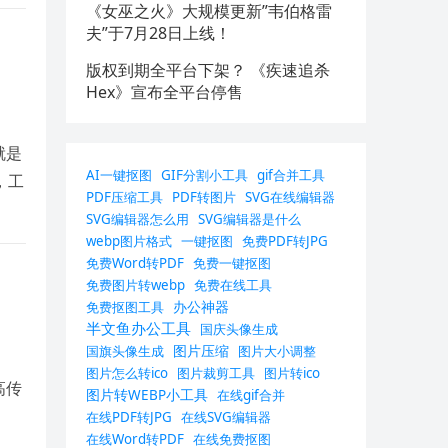
《女巫之火》大规模更新”韦伯格雷
夫”于7月28日上线！
版权到期全平台下架？ 《疾速追杀
Hex》宣布全平台停售
就是
AI一键抠图
GIF分割小工具
gif合并工具
，工
PDF压缩工具
PDF转图片
SVG在线编辑器
SVG编辑器怎么用
SVG编辑器是什么
webp图片格式
一键抠图
免费PDF转JPG
免费Word转PDF
免费一键抠图
免费图片转webp
免费在线工具
办公神器
免费抠图工具
半文鱼办公工具
国庆头像生成
图片压缩
国旗头像生成
图片大小调整
图片怎么转ico
图片裁剪工具
图片转ico
高传
图片转WEBP小工具
在线gif合并
在线PDF转JPG
在线SVG编辑器
在线Word转PDF
在线免费抠图