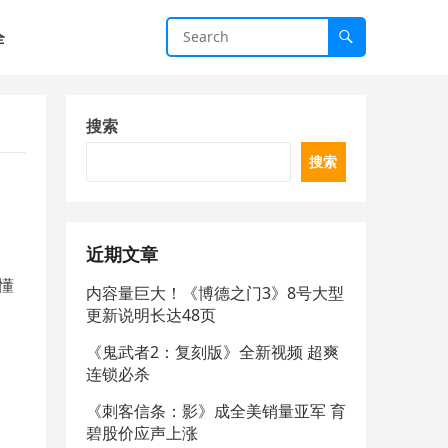
全
搜索
搜索
近期文章
懂
内容量巨大！《博德之门3》8号大型
更新说明长达48页
《鬼武者2：复刻版》全新视频 超爽
连锁必杀
《刺客信条：影》成全美销量亚军 育
碧股价应声上涨