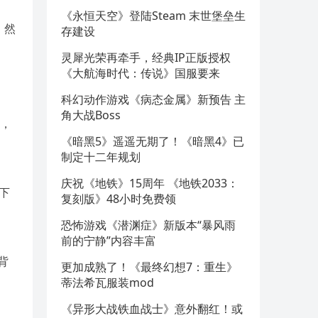
《永恒天空》登陆Steam 末世堡垒生
，然
存建设
灵犀光荣再牵手，经典IP正版授权
《大航海时代：传说》国服要来
科幻动作游戏《病态金属》新预告 主
角大战Boss
”，
《暗黑5》遥遥无期了！《暗黑4》已
制定十二年规划
庆祝《地铁》15周年 《地铁2033：
下
复刻版》48小时免费领
恐怖游戏《潜渊症》新版本“暴风雨
前的宁静”内容丰富
背
更加成熟了！《最终幻想7：重生》
蒂法希瓦服装mod
《异形大战铁血战士》意外翻红！或